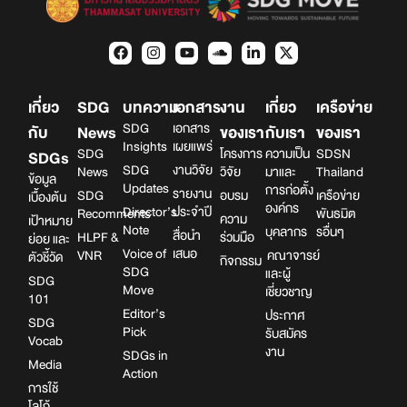
เกี่ยว
SDG
บทความ
เอกสาร
งาน
เกี่ยว
เครือข่าย
SDG
เอกสาร
กับ
News
ของเรา
กับเรา
ของเรา
Insights
เผยแพร่
SDG
โครงการ
ความเป็น
SDSN
SDGs
SDG
งานวิจัย
News
วิจัย
มาและ
Thailand
ข้อมูล
Updates
การก่อตั้ง
รายงาน
SDG
อบรม
เครือข่าย
เบื้องต้น
องค์กร
Director’s
ประจำปี
Recomments
พันธมิต
ความ
เป้าหมาย
Note
บุคลากร
รอื่นๆ
สื่อนำ
HLPF &
ร่วมมือ
ย่อย และ
Voice of
เสนอ
VNR
คณาจารย์
ตัวชี้วัด
กิจกรรม
SDG
และผู้
SDG
Move
เชี่ยวชาญ
101
Editor’s
ประกาศ
SDG
Pick
รับสมัคร
Vocab
งาน
SDGs in
Media
Action
การใช้
โลโก้