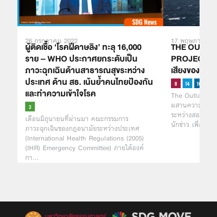
26 กรกฎาคม 2022
17 พฤษภาคม 2
ผู้ติดเชื้อ ‘โรคฝีดาษลิง’ ทะลุ 16,000
THE OUTLA
ราย – WHO ประกาศยกระดับเป็น
PROJECT ดนต
ภาวะฉุกเฉินด้านสาธารณสุขระหว่าง
เสียงของอาช
ประเทศ ด้าน สธ. เน้นย้ำคนไทยป้องกัน
และทำความเข้าใจโรค
The Outlaw Oce
ผสานความร่วมมื
ระหว่างสองนักเล่
เดือนมิถุนายนที่ผ่านมา คณะกรรมการ
นักข่าว เพื่อผล
ภาวะฉุกเฉินของกฎอนามัยระหว่างประเทศ
(International Health Regulations (2005)
(IHR) Emergency Committee) ภายใต้องค์
กา…