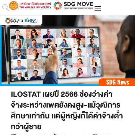
ILOSTAT เผยปี 2566 ช่องว่างค่า
จ้างระหว่างเพศยังคงสูง-แม้วุฒิการ
ศึกษาเท่ากัน แต่ผู้หญิงก็ได้ค่าจ้างต่ำ
กว่าผู้ชาย