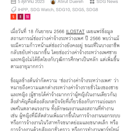
5 ตุลาคม 2023
Atirut Duereh
SDG News
IHPP
,
SDG Watch
,
SDG10
,
SDG5
,
SDG8
เมื่อวันที่ 18 กันยายน 2566
ILOSTAT
เผยแพร่ข้อมูล
สถานการณ์ช่องว่างค่าจ้างระหว่างเพศ ปี 2566 พบว่าแม้
จะมีความก้าวหน้าแต่ช่องว่างยังคงอยู่ ขณะที่ในบางอาชีพ
กลับขยับห่างมากขึ้น โดยช่องว่างค่าจ้างระหว่างเพศชาย
และหญิงไม่ได้ยึดโยงกับวุฒิการศึกษาเป็นหลัก แต่เพิ่มขึ้น
ตามอายุมากกว่า
ข้อมูลข้างต้นจำกัดความ ‘ช่องว่างค่าจ้างระหว่างเพศ’ ว่า
หมายถึงความแตกต่างระหว่างค่าจ้างรายชั่วโมงของชาย
และหญิง (ผู้ชายได้ค่าจ้างมากกว่าผู้หญิงในงานเดียวกัน)
สิ่งสำคัญคือต้องสังเกตปัจจัยที่เกี่ยวข้องกับการแบ่งแยก
เพศในตลาดแรงงาน ทั้งลักษณะงานและสถานที่ทำงาน
เช่น ผู้หญิงที่มีสัดส่วนเพิ่มมากขึ้นในการจ้างงานนอกระบบ
หรือการจ้างงานในวิสาหกิจขนาดย่อมและขนาดเล็ก หรือ
การจ้างงานด้วยสัญญาชั่วคราว หรือการทำงานพาร์ทไทม์