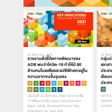
31 สิงหาคม 2021
31 สิง
รายงานตัวชี้วัดการพัฒนาของ
กลุ่ม
ADB พบว่าโควิด-19 ทำให้มี 80
เอกสาร
ล้านคนในเอเชียและแปซิฟิกตกอยู่ใน
ประเท
ความยากจนขั้นรุนแรง
เรือน
ประเท
เอกสาร 
เมื่อวันที่ 24 สิงหาคม 2564 ธนาคารเพื่อ
Agreeme
การพัฒนาเอเชีย (Asia Development
solidar
Bank: ADB) ได้เผยแพร่รายงาน Key
Indicators for Asia and