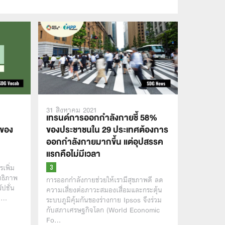
31 สิงหาคม 2021
เทรนด์การออกกำลังกายชี้ 58%
นของ
ของประชาชนใน 29 ประเทศต้องการ
ออกกำลังกายมากขึ้น แต่อุปสรรค
แรกคือไม่มีเวลา
เพิ่ม
ทธิภาพ
การออกกำลังกายช่วยให้เรามีสุขภาพดี ลด
ปชั่น
ความเสี่ยงต่อภาวะสมองเสื่อมและกระตุ้น
้อ…
ระบบภูมิคุ้มกันของร่างกาย Ipsos จึงร่วม
กับสภาเศรษฐกิจโลก (World Economic
Fo…