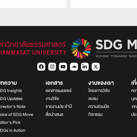
บทความ
เอกสาร
งานของเรา
เก
DG Insights
เอกสารเผยแพร่
โครงการวิจัย
ควา
DG Updates
งานวิจัย
อบรม
บุ
irector’s Note
รายงานประจำปี
ความร่วมมือ
คณา
oice of SDG Move
สื่อนำเสนอ
กิจกรรม
ปร
ditor’s Pick
DGs in Action