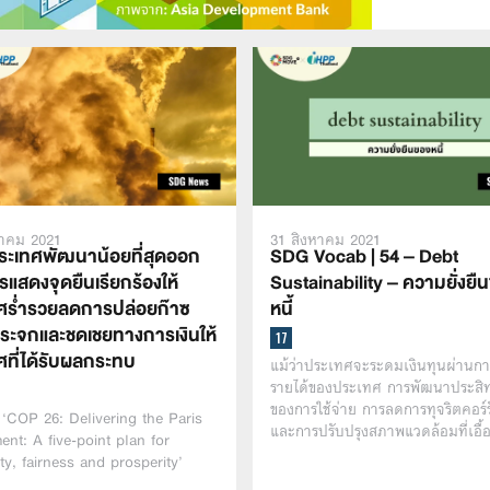
หาคม 2021
31 สิงหาคม 2021
ประเทศพัฒนาน้อยที่สุดออก
SDG Vocab | 54 – Debt
แสดงจุดยืนเรียกร้องให้
Sustainability – ความยั่งยื
ศร่ำรวยลดการปล่อยก๊าซ
หนี้
กระจกและชดเชยทางการเงินให้
ศที่ได้รับผลกระทบ
แม้ว่าประเทศจะระดมเงินทุนผ่านการ
รายได้ของประเทศ การพัฒนาประสิ
ของการใช้จ่าย การลดการทุจริตคอร์รั
‘COP 26: Delivering the Paris
และการปรับปรุงสภาพแวดล้อมที่เอื
nt: A five-point plan for
ity, fairness and prosperity’