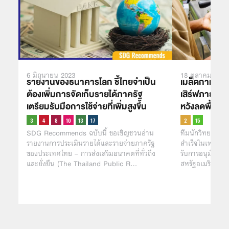
6 มิถุนายน 2023
18 ตุลาคม 2021
รายงานของธนาคารโลก ชี้ไทยจำเป็น
เมล็ดกาแฟปล
ต้องเพิ่มการจัดเก็บรายได้ภาครัฐ
เสิร์ฟภายใน 4
เตรียมรับมือการใช้จ่ายที่เพิ่มสูงขึ้น
หวังลดพื้นที่
SDG Recommends ฉบับนี้ ขอเชิญชวนอ่าน
ทีมนักวิทยาศาส
รายงานการประเมินรายได้และรายจ่ายภาครัฐ
สำเร็จในเพาะเม
ของประเทศไทย – การส่งเสริมอนาคตที่ทั่วถึง
รับการอนุมัติให้
และยั่งยืน (The Thailand Public R…
สหรัฐอเมริกาภาย