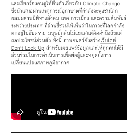
และเรียกร้องคนดูให้ตื่นตัวเกี่ยวกับ Climate Change
ซึ่งนำเสนอผ่านเหตุการณ์อุกาบาตที่กำลังจะพุ่งชนโลก
ผสมผสานมิติทางสังคม เพศ การเมือง และความสัมพันธ์
ระหว่างประเทศ ที่ล้วนชี้ชวนให้เห็นว่าในภาวะที่โลกกำลัง
ตกอยู่ในอันตราย มนุษย์กลับไม่แยแสแต่คิดคำนึงถึงแต่
ผลประโยชน์ส่วนตัว ทั้งนี้ ภาพยนตร์ยังสร้าง
เว็บไซต์
Don’t Look Up
สำหรับเผยแพร่ข้อมูลและให้ทุกคนได้มี
ส่วนร่วมในการดำเนินการเพื่อต่อสู้และหยุดยั้งการ
เปลี่ยนแปลงสภาพภูมิอากาศ