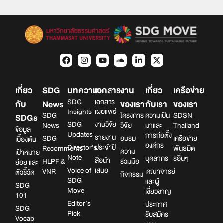
เกี่ยว
SDG
บทความ
เอกสาร
งาน
เกี่ยว
เครือข่าย
SDG
เอกสาร
กับ
News
ของเรา
กับเรา
ของเรา
Insights
เผยแพร่
SDG
โครงการ
ความเป็น
SDSN
SDGs
SDG
งานวิจัย
News
วิจัย
มาและ
Thailand
ข้อมูล
Updates
การก่อตั้ง
รายงาน
SDG
อบรม
เครือข่าย
เบื้องต้น
องค์กร
Director’s
ประจำปี
Recomments
พันธมิต
ความ
เป้าหมาย
Note
บุคลากร
รอื่นๆ
สื่อนำ
HLPF &
ร่วมมือ
ย่อย และ
Voice of
เสนอ
VNR
คณาจารย์
ตัวชี้วัด
กิจกรรม
SDG
และผู้
SDG
Move
เชี่ยวชาญ
101
Editor’s
ประกาศ
SDG
Pick
รับสมัคร
Vocab