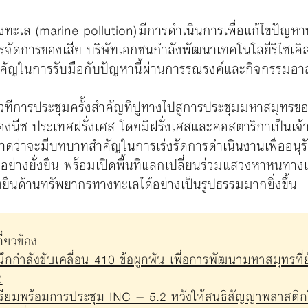
ะเล (marine pollution) มีการดำเนินการเพื่อแก้ไขปัญห
รจัดการของเสีย บริษัทเอกชนกำลังพัฒนาเทคโนโลยีรีไซเค
ัญในการรับมือกับปัญหานี้ผ่านการรณรงค์และกิจกรรมอา
็นเวทีการประชุมครั้งสำคัญที่ปูทางไปสู่การประชุมมหาสมุทรขอ
มืองนีซ ประเทศฝรั่งเศส โดยมีฝรั่งเศสและคอสตาริกาเป็นเจ
่าจะมีบทบาทสำคัญในการเร่งรัดการดำเนินงานเพื่ออนุรั
่างยั่งยืน พร้อมเปิดพื้นที่แลกเปลี่ยนร่วมแสวงหาหนทาง
งยืนด้านทรัพยากรทางทะเลได้อย่างเป็นรูปธรรมมากยิ่งขึ้น
่ยวข้อง
ึกกำลังขับเคลื่อน 410 ข้อผูกพัน เพื่อการพัฒนามหาสมุทรที่
2
ตรียมพร้อมการประชุม INC – 5.2 หวังให้สนธิสัญญาพลาสติก