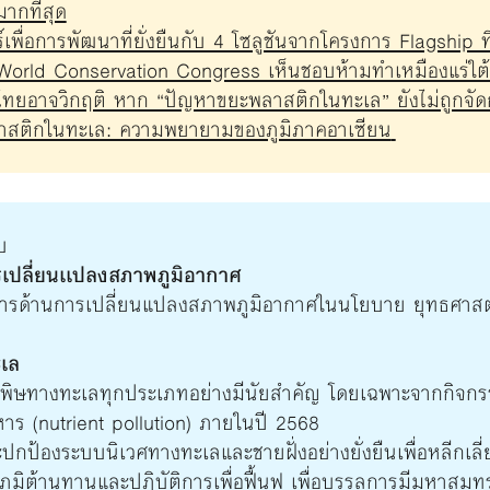
ากที่สุด
พื่อการพัฒนาที่ยั่งยืนกับ 4 โซลูชันจากโครงการ Flagship ท
orld Conservation Congress เห็นชอบห้ามทำเหมืองแร่ใต้ท
ยอาจวิกฤติ หาก “ปัญหาขยะพลาสติกในทะเล” ยังไม่ถูกจัดกา
าสติกในทะเล: ความพยายามของภูมิภาคอาเซียน
บ
เปลี่ยนเเปลงสภาพภูมิอากาศ
ารด้านการเปลี่ยนแปลงสภาพภูมิอากาศในนโยบาย ยุทธศาสต
เล
ลพิษทางทะเลทุกประเภทอย่างมีนัยสำคัญ โดยเฉพาะจากกิจก
ร (nutrient pollution) ภายในปี 2568
ปกป้องระบบนิเวศทางทะเลและชายฝั่งอย่างยั่งยืนเพื่อหลีกเล
มิต้านทานและปฏิบัติการเพื่อฟื้นฟู เพื่อบรรลุการมีมหาสมุทร