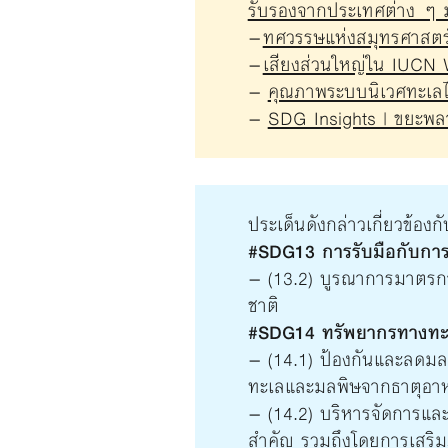
รับรองจากประเทศต่าง ๆ ม
–
ทศวรรษแห่งสมุทรศาสตร์เ
–
เสียงส่วนใหญ่ใน IUCN W
–
คุณภาพระบบนิเวศทะเลไท
–
SDG Insights | ขยะพล
ประเด็นดังกล่าวเกี่ยวข้องกั
#SDG13 การรับมือกับการ
– (13.2) บูรณาการมาตรก
ชาติ
#SDG14 ทรัพยากรทางทะ
– (14.1) ป้องกันและลดม
ทะเลและมลพิษจากธาตุอาหา
– (14.2) บริหารจัดการและ
สำคัญ รวมถึงโดยการเสริมภู