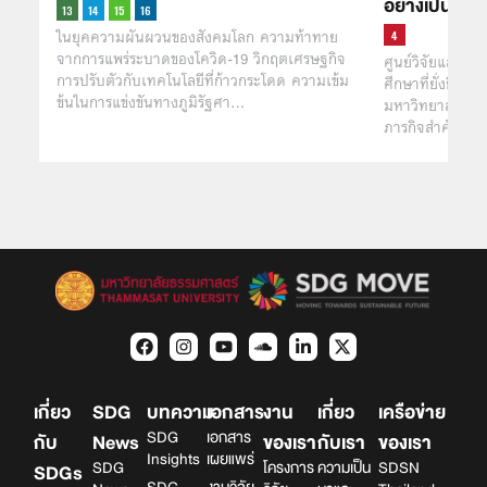
อย่างเป็นรูป
ในยุคความผันผวนของสังคมโลก ความท้าทาย
จากการแพร่ระบาดของโควิด-19 วิกฤตเศรษฐกิจ
ศูนย์วิจัยและส
การปรับตัวกับเทคโนโลยีที่ก้าวกระโดด ความเข้ม
ศึกษาที่ยั่งยื
ข้นในการแข่งขันทางภูมิรัฐศา…
มหาวิทยาลัยธรรม
ภารกิจสำคัญใน
เกี่ยว
SDG
บทความ
เอกสาร
งาน
เกี่ยว
เครือข่าย
SDG
เอกสาร
กับ
News
ของเรา
กับเรา
ของเรา
Insights
เผยแพร่
SDG
โครงการ
ความเป็น
SDSN
SDGs
SDG
งานวิจัย