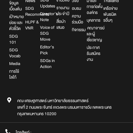
News
วิจัย
มาและ
Thailand
ข้อมูล
Updates
การก่อตั้ง
รายงาน
SDG
อบรม
เครือข่าย
เบื้องต้น
องค์กร
Director’s
ประจำปี
Recomments
พันธมิต
ความ
เป้าหมาย
Note
บุคลากร
รอื่นๆ
สื่อนำ
HLPF &
ร่วมมือ
ย่อย และ
Voice of
เสนอ
VNR
คณาจารย์
ตัวชี้วัด
กิจกรรม
SDG
และผู้
SDG
Move
เชี่ยวชาญ
101
Editor’s
ประกาศ
SDG
Pick
รับสมัคร
Vocab
งาน
SDGs in
Media
Action
การใช้
โลโก้
คณะเศรษฐศาสตร์ มหาวิทยาลัยธรรมศาสตร์
เลขที่ 2 ถนนพระจันทร์ แขวงพระบรมมหาราชวัง เขตพระนคร
กรุงเทพมหานคร 10200
โทรศัพท์ :