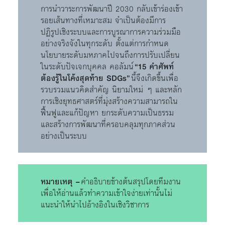
การนำวาระการพัฒนาปี 2030 กลับเข้าร่องเข้า
รอยเส้นทางที่เหมาะสม จำเป็นต้องมีการ
ปฏิรูปเชิงระบบและการบูรณาการความร่วมมือ
อย่างจริงจังในทุกระดับ ตั้งแต่การกำหนด
นโยบายระดับมหภาคไปจนถึงการปรับเปลี่ยน
ในระดับปัจเจกบุคคล คอลัมน์
“15 คำศัพท์
ต้องรู้ในโค้งสุดท้าย SDGs”
นี้จึงเกิดขึ้นเพื่อ
รวบรวมแนวคิดสำคัญ นิยามใหม่ ๆ และหลัก
การเชิงยุทธศาสตร์ที่มุ่งสร้างความสามารถใน
ฟื้นฟูและแก้ปัญหา ยกระดับความเป็นธรรม
และสร้างการพัฒนาที่ครอบคลุมทุกภาคส่วน
อย่างเป็นระบบ
หมายเหตุ –
คำอธิบายข้างต้นสรุปโดยทีมงาน
เพื่อให้อ่านแล้วทำความเข้าใจง่ายเท่านั้นไม่
แนะนำให้นำไปอ้างอิงในเชิงวิชาการ