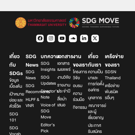
เกี่ยว
SDG
บทความ
เอกสาร
งาน
เกี่ยว
เครือข่าย
SDG
เอกสาร
กับ
News
ของเรา
กับเรา
ของเรา
Insights
เผยแพร่
SDG
โครงการ
ความเป็น
SDSN
SDGs
SDG
งานวิจัย
News
วิจัย
มาและ
Thailand
ข้อมูล
Updates
การก่อตั้ง
รายงาน
SDG
อบรม
เครือข่าย
เบื้องต้น
องค์กร
Director’s
ประจำปี
Recomments
พันธมิต
ความ
เป้าหมาย
Note
บุคลากร
รอื่นๆ
สื่อนำ
HLPF &
ร่วมมือ
ย่อย และ
Voice of
เสนอ
VNR
คณาจารย์
ตัวชี้วัด
กิจกรรม
SDG
และผู้
SDG
Move
เชี่ยวชาญ
101
Editor’s
ประกาศ
SDG
Pick
รับสมัคร
Vocab