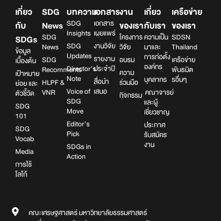
เกี่ยว
SDG
บทความ
เอกสาร
งาน
เกี่ยว
เครือข่าย
SDG
เอกสาร
กับ
News
ของเรา
กับเรา
ของเรา
Insights
เผยแพร่
SDG
โครงการ
ความเป็น
SDSN
SDGs
SDG
งานวิจัย
News
วิจัย
มาและ
Thailand
ข้อมูล
Updates
การก่อตั้ง
รายงาน
SDG
อบรม
เครือข่าย
เบื้องต้น
องค์กร
Director’s
ประจำปี
Recomments
พันธมิต
ความ
เป้าหมาย
Note
บุคลากร
รอื่นๆ
สื่อนำ
HLPF &
ร่วมมือ
ย่อย และ
Voice of
เสนอ
VNR
คณาจารย์
ตัวชี้วัด
กิจกรรม
SDG
และผู้
SDG
Move
เชี่ยวชาญ
101
Editor’s
ประกาศ
SDG
Pick
รับสมัคร
Vocab
งาน
SDGs in
Media
Action
การใช้
โลโก้
คณะเศรษฐศาสตร์ มหาวิทยาลัยธรรมศาสตร์