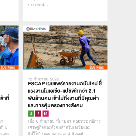
ประเทศส…
12 กันยายน 2022
ESCAP เผยเเพร่รายงานฉบับใหม่ ชี้
เเรงงานในเอเชีย-เเปซิฟิกกว่า 2.1
้าที่
พันล้านคน เข้าไม่ถึงงานที่มีคุณค่า
เเละการคุ้มครองทางสังคม
าร
เมื่อ 6 กันยายน ที่ผ่านมา คณะกรรมาธิการ
ที่ 5
เศรษฐกิจและสังคมสำหรับเอเชียและ
sters
แปซิฟิก (Economic and Social