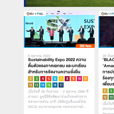
6 ตุลาคม 2022
28 กัน
Sustainability Expo 2022 ความ
‘BLAC
ตื่นตัวของภาคเอกชน และบทเรียน
‘Aman
สำหรับการจัดงานความยั่งยืน
การปร
ร้องท
เพื่อ
เมื่อวันที่ 26 กันยายน – 2 ตุลาคม 2565 ที่
ผ่านมา มูลนิธิชัยพัฒนาร่วมกับองค์กรจาก
หลายภาคส่วน อาทิ บริษัทปูนซีเมนต์ไทย
เมื่อวั
(SCG) ธนาคารกรุงเทพ กระทรวงการต่…
สหประช
Moment’