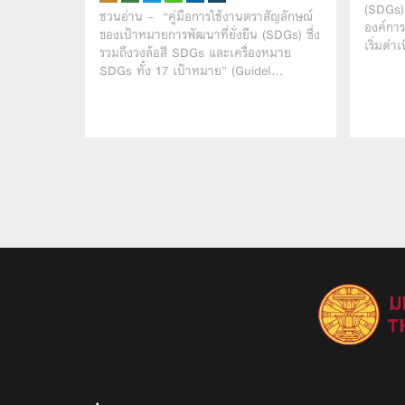
(SDGs) 
ชวนอ่าน – “คู่มือการใช้งานตราสัญลักษณ์
องค์กา
ของเป้าหมายการพัฒนาที่ยั่งยืน (SDGs) ซึ่ง
เริ่มดำ
รวมถึงวงล้อสี SDGs และเครื่องหมาย
SDGs ทั้ง 17 เป้าหมาย” (Guidel…