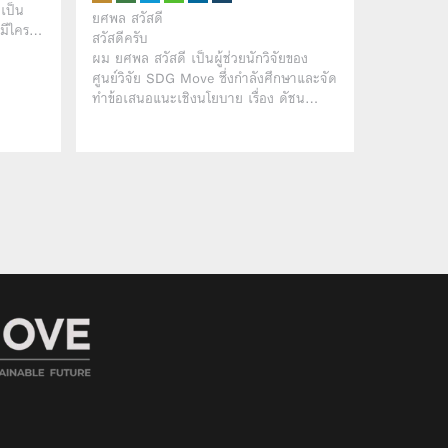
ะเป็น
ยศพล สวัสดี
่มีใคร…
สวัสดีครับ
ผม ยศพล สวัสดี เป็นผู้ช่วยนักวิจัยของ
ศูนย์วิจัย SDG Move ซึ่งกำลังศึกษาและจัด
ทำข้อเสนอแนะเชิงนโยบาย เรื่อง ดัชน…