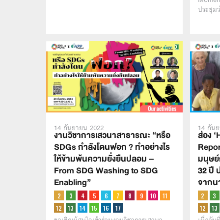
ประชุมว
14 กันยายน 2022
14 กัน
งานวิชาการเสวนาสาธารณะ “หรือ
ส่อง 
SDGs กำลังโดนฟอก ? ทำอย่างไร
Repor
ให้ข้ามพ้นความยั่งยืนปลอม –
มนุษย
From SDG Washing to SDG
32 ปี 
Enabling”
จากนา