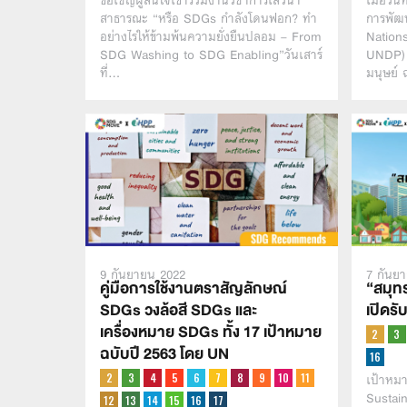
ขอเชิญผู้สนใจเข้าร่วมงานวิชาการเสวนา
เมื่อวั
สาธารณะ “หรือ SDGs กำลังโดนฟอก? ทำ
การพัฒ
อย่างไรให้ข้ามพ้นความยั่งยืนปลอม – From
Nation
SDG Washing to SDG Enabling”วันเสาร์
UNDP) 
ที่…
มนุษย์ 
9 กันยายน 2022
7 กันย
คู่มือการใช้งานตราสัญลักษณ์
“สมุท
SDGs วงล้อสี SDGs และ
เปิดรั
เครื่องหมาย SDGs ทั้ง 17 เป้าหมาย
ฉบับปี 2563 โดย UN
เป้าหมา
Sustai