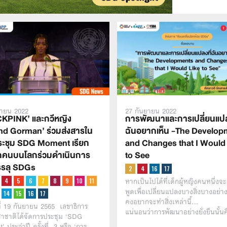
ยายน 2022
27 กันยายน 2022
KPINK’ และกวีหญิง
การพัฒนาและการเปลี่ยนแปล
d Gorman’ ร่วมส่งสารใน
ฉันอยากเห็น -The Develop
ะชุม SDG Moment เรียก
and Changes that I Would
ุกคนบนโลกร่วมดำเนินการ
to See
บรรลุ SDGs
หากเป็นไปได้ที่เด็กผู้หญิงคนหนึ่ง
พูดเพื่อเปลี่ยนแปลงบางสิ่งบางอย่าง
คงอยากจะทำสิ่งเหล่านี้…
นที่ 19 กันยายน 2565 เลขาธิการ
แน่นอนว่าการพัฒนาอย่างยั่งยืนนั้
าชาติได้จัดการประชุม ‘SDG
 ประจำปี ครั้งที่ 3 หรือ ‘การ