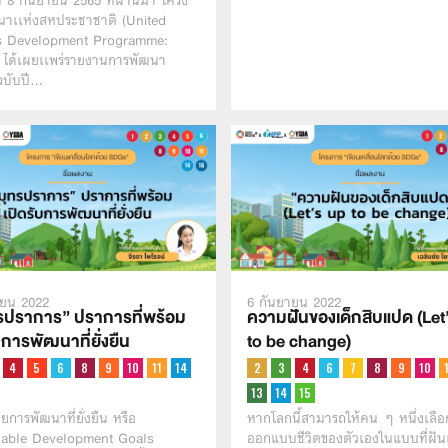
นที่ 8 กันยายน 2565 ที่ผ่านมา โครง
นาเเห่งสหประชาชาติ (United
s Development Programme:
ได้เผยเเพร่รายงานการพัฒนา
ฉบับปี…
ายน 2022
6 กันยายน 2022
รปราการ” ปราการที่พร้อม
ความฝันของเด็กสิบแปด (Let
บการพัฒนาที่ยั่งยืน
to be change)
ยการพัฒนาที่ยั่งยืน หรือ
หากโลกนี้สามารถให้คน ๆ หนึ่งเลือ
nable Development Goals
ออกแบบชีวิตของตัวเองในแบบที่ฝันเ