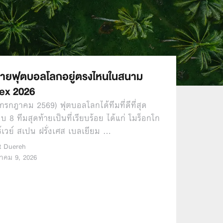
ท้ายฟุตบอลโลกอยู่ตรงไหนในสนาม
ex 2026
 กรกฎาคม 2569) ฟุตบอลโลกได้ทีมที่ดีที่สุด
บ 8 ทีมสุดท้ายเป็นที่เรียบร้อย ได้แก่ โมร็อกโก
์เวย์ สเปน ฝรั่งเศส เบลเยียม …
ut Duereh
าคม 9, 2026