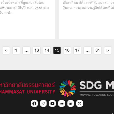
เป็นเป้าหมายที่ถูกเสนอขึ้นโดย
เลือกเกิดมาได้อย่างที่ตัวเองอยากจ
รสหประชาชาติในปี พ.ศ. 2558 และ
จินตนาการตามความรู้สึกได้โดยที่ไม
เนินการใ…
<
1
…
13
14
15
16
17
…
31
>