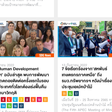
่าด้วยเป้าหมายการพัฒนาที่…
ยายน 2022
13 กันยายน 2022
‘Human Development
7 ข้อเรียกร้องจาก‘สหพันธ์
t’ ฉบับล่าสุด พบการพัฒนา
เกษตรกรภาคเหนือ’ ถึง
์ถดถอยติดต่อครั้งเเรกในรอบ
รมว.ทรัพยากรฯ หวังนำเรื่องเข
ประเทศทั่วโลกต้องเร่งฟื้นคืน
ประชุมเอเปคป่าไม้
นาวิกฤติ
เมื่อวันที่ 23 – 25 สิงหาคม 2565 ก
ประชุมรัฐมนตรีเอเปคด้านป่าไม้ ครั้ง
(The Fifth APEC Meeting of Mini