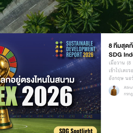
8 ทีมสุด
SDG Ind
เมื่อวาน (8
เข้าไปเตะรอ
อังกฤษ นอร
Atir
กรกฎ