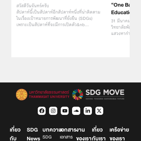
“One Ball, 
สวัสดีวันจันทร์ครับ
Education”
สัปดาห์นี้เป็นสัปดาห์อีกสัปดาห์หนึ่งที่น่าติดตาม
ในเรื่องเป้าหมายการพัฒนาที่ยั่งยืน (SDGs)
31 มีนาคม 2566
เพราะเป็นสัปดาห์ที่จะมีการเปิดตัว&nb…
วิทยาลัยพัฒนศาส
แสวงหากำไร The
เกี่ยว
SDG
บทความ
เอกสาร
งาน
เกี่ยว
เครือข่าย
SDG
เอกสาร
กับ
News
ของเรา
กับเรา
ของเรา