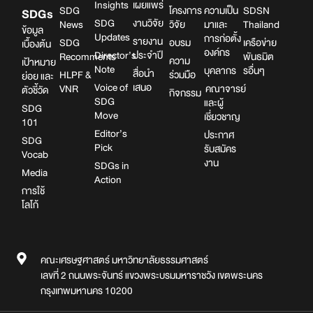
Insights
เผยแพร่
SDG
โครงการ
ความเป็น
SDSN
SDGs
SDG
งานวิจัย
News
วิจัย
มาและ
Thailand
ข้อมูล
Updates
การก่อตั้ง
รายงาน
SDG
อบรม
เครือข่าย
เบื้องต้น
องค์กร
Director’s
ประจำปี
Recomments
พันธมิต
ความ
เป้าหมาย
Note
บุคลากร
รอื่นๆ
สื่อนำ
HLPF &
ร่วมมือ
ย่อย และ
Voice of
เสนอ
VNR
คณาจารย์
ตัวชี้วัด
กิจกรรม
SDG
และผู้
SDG
Move
เชี่ยวชาญ
101
Editor’s
ประกาศ
SDG
Pick
รับสมัคร
Vocab
งาน
SDGs in
Media
Action
การใช้
โลโก้
คณะเศรษฐศาสตร์ มหาวิทยาลัยธรรมศาสตร์
เลขที่ 2 ถนนพระจันทร์ แขวงพระบรมมหาราชวัง เขตพระนคร
กรุงเทพมหานคร 10200