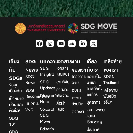
เกี่ยว
SDG
บทความ
เอกสาร
งาน
เกี่ยว
เครือข่าย
SDG
เอกสาร
กับ
News
ของเรา
กับเรา
ของเรา
Insights
เผยแพร่
SDG
โครงการ
ความเป็น
SDSN
SDGs
SDG
งานวิจัย
News
วิจัย
มาและ
Thailand
ข้อมูล
Updates
การก่อตั้ง
รายงาน
SDG
อบรม
เครือข่าย
เบื้องต้น
องค์กร
Director’s
ประจำปี
Recomments
พันธมิต
ความ
เป้าหมาย
Note
บุคลากร
รอื่นๆ
สื่อนำ
HLPF &
ร่วมมือ
ย่อย และ
Voice of
เสนอ
VNR
คณาจารย์
ตัวชี้วัด
กิจกรรม
SDG
และผู้
SDG
Move
เชี่ยวชาญ
101
Editor’s
ประกาศ
SDG