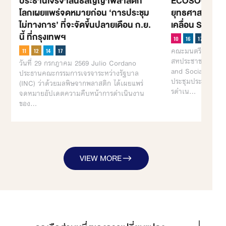
ประธานเจรจาสนธิสัญญาพลาสติก
ECOSOC เปิดว
โลกเผยแพร่จดหมายก่อน ‘การประชุม
ยุทธศาสตร์รับม
ไม่ทางการ’ ที่จะจัดขึ้นปลายเดือน ก.ย.
เคลื่อน SDGs ก
นี้ ที่กรุงเทพฯ
คณะมนตรีเศรษฐกิ
สหประชาชาติ (Uni
วันที่ 29 กรกฎาคม 2569 Julio Cordano
and Social Counc
ประธานคณะกรรมการเจรจาระหว่างรัฐบาล
ประชุมประจำปี 25
(INC) ว่าด้วยมลพิษจากพลาสติก ได้เผยแพร่
รดำเน…
จดหมายอัปเดตความคืบหน้าการดำเนินงาน
ของ…
VIEW MORE