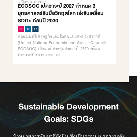
6 สิงหาคม 2026
3 สิงหา
ECOSOC เปิดวาระปี 2027 กำหนด 3
Editor
ยุทธศาสตร์รับมือวิกฤตโลก เร่งขับเคลื่อน
ครึ่งปี
SDGs ก่อนปี 2030
ไปถึงไห
คณะมนตรีเศรษฐกิจและสังคมแห่งสหประชาชาติ
สวัสดีผู้
(United Nations Economic and Social Council:
เผลอไม่น
ECOSOC) เปิดสมัยประชุมประจำปี 2570 พร้อม
แล้ว ตล
ประกาศทิศทางการดำเน…
ยังคงมุ่
Sustainable Development
Goals: SDGs
เป้าหมายการพัฒนาที่ยั่งยืน ซึ่งเป็นกรอบแนวทางระดับ