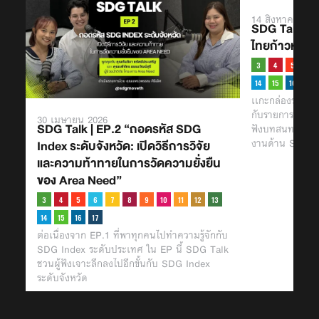
14 สิงหาคม 202
SDG Talk | 
ไทยก้าวหน้า
เเกะกล่องรายกา
กับรายการ “SDG
30 เมษายน 2026
SDG Talk | EP.2 “ถอดรหัส SDG
ฟังบทสนทนาระหว่
งานด้าน SDGs 
Index ระดับจังหวัด: เปิดวิธีการวิจัย
และความท้าทายในการวัดความยั่งยืน
ของ Area Need”
ต่อเนื่องจาก EP.1 ที่พาทุกคนไปทำความรู้จักกับ
SDG Index ระดับประเทศ ใน EP นี้ SDG Talk
ชวนผู้ฟังเจาะลึกลงไปอีกขั้นกับ SDG Index
ระดับจังหวัด