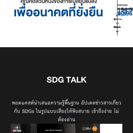
คุณคือส่วนหนึ่งของการเปลี่ยนแปลง
เพื่ออนาคตที่ยั่งยืน
VISITORS
194,5
SUBSCRIBER
PUBLICATION
507
2,396
ผู้
บทความ
ผู้
เข้า
ตีพิมพ์
ติดตาม
ชม
SDG TALK
พอดแคสต์นำเสนอความรู้พื้นฐาน อัปเดตข่าวสารเกี่ยว
กับ SDGs ในรูปแบบเสียงให้ฟังสบาย เข้าถึงง่าย ไม่
ต้องอ่าน