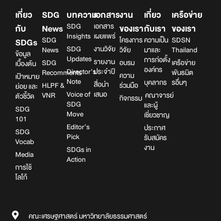
เกี่ยว
SDG
บทความ
เอกสาร
งาน
เกี่ยว
เครือข่าย
SDG
เอกสาร
กับ
News
ของเรา
กับเรา
ของเรา
Insights
เผยแพร่
SDG
โครงการ
ความเป็น
SDSN
SDGs
SDG
งานวิจัย
News
วิจัย
มาและ
Thailand
ข้อมูล
Updates
การก่อตั้ง
รายงาน
SDG
อบรม
เครือข่าย
เบื้องต้น
องค์กร
Director’s
ประจำปี
Recomments
พันธมิต
ความ
เป้าหมาย
Note
บุคลากร
รอื่นๆ
สื่อนำ
HLPF &
ร่วมมือ
ย่อย และ
Voice of
เสนอ
VNR
คณาจารย์
ตัวชี้วัด
กิจกรรม
SDG
และผู้
SDG
Move
เชี่ยวชาญ
101
Editor’s
ประกาศ
SDG
Pick
รับสมัคร
Vocab
งาน
SDGs in
Media
Action
การใช้
โลโก้
คณะเศรษฐศาสตร์ มหาวิทยาลัยธรรมศาสตร์