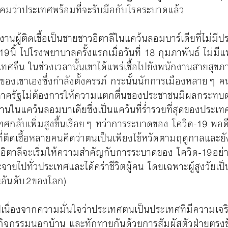
าคมว่าประเทศพร้อมที่จะรับมือกับโรคระบาดแล้ว
ายงานผู้ติดเชื้อเป็นชายชาวอิตาลีในแคว้นลอมบาร์เดียที่ไม่ม
ิด-19 นี้ ไปโรงพยาบาลครั้งแรกเมื่อวันที่ 18 กุมภาพันธ์ ไม
ะเทศจีน ในช่วงเวลานั้นเขาได้แพร่เชื้อไปยังพนักงานสายสุข
ของเขาเองซึ่งกำลังตั้งครรภ์ กระนั้นนักการเมืองหลายๆ คน
ภาครัฐไม่ต้องการให้ความแตกตื่นของประชาชนมีผลกระทบ
นในแคว้นลอมบาเดียซึ่งเป็นแคว้นที่ร่ำรวยที่สุดของประเท
ศกลับเพิ่มสูงขึ้นเรื่อยๆ ทว่าการระบาดของ โควิด-19 พอด
ที่ติดเชื้อหลายคนคิดว่าตนเป็นเพียงไข้หวัดตามฤดูกาลและย
ตาลีจะเริ่มให้ความสำคัญกับการระบาดของ โควิด-19 อย่า
กระจายไปทั่วประเทศและได้คร่าชีวิตผู้คน โดยเฉพาะผู้สูงวั
อันดับ 2 ของโลก)
นไปเนื่องจากความมั่นใจว่าประเทศตนเป็นประเทศที่มีความเ
กิจกรรมนอกบ้าน และทักทายกันด้วยการสัมผัสตัวฝ่ายตรงข้