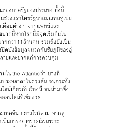
นของภาครัฐของประเทศ ทั้งนี้
ในช่วงแรกโดยรัฐบาลมณฑลหูเป่ย
าณเตือนต่างๆ จากแพทย์และ
ดนี้หากโรคนี้มีจุดเริ่มต้นใน
มากกว่า 11 ล้านคน รวมถึงยังเป็น
บังข้อมูลผนวกกับชัยภูมิของอู่
านปลายและยากแก่การควบคุม
น the Atlantic ว่า บางที
บวมประหลาด” ในช่วงต้น จนกระทั่ง
์เกี่ยวกับเรื่องนี้ จนนำมาซึ่ง
ลออนไลน์ที่เข้มงวด
ะเทศจีน อย่างไรก็ตาม หากดู
ำเนินการอย่างรวดเร็วเพราะ