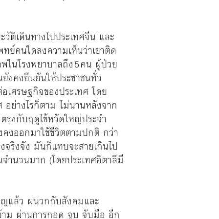
ีประวัติเดินทางไปประเทศจีน และ
่มีแพทย์คนใดลงความเห็นว่าเขาติด
ภาพในโรงพยาบาลถึง 5 คน ผู้ป่วย
ยังคงยืนยันให้ประชาชนทั่ว
ต่อเศรษฐกิจของประเทศ โดย
ศ อย่างไรก็ตาม ไม่นานหลังจาก
ีตรงกับฤดูไข้หวัดใหญ่ประจำ
ังคงออกมาใช้ชีวิตตามปกติ กว่า
งจริงจัง มันก็แทบจะสายเกินไป
ยเป็นจำนวนมาก (โดยประเทศอิตาลีมี
จริญแล้ว ผนวกกับสังคมและ
าม ผ่านการกอด จูบ จับมือ อีก