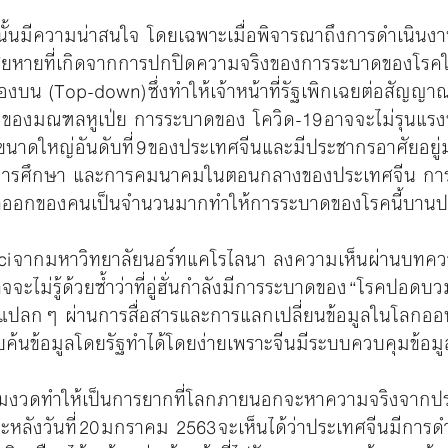
นั้นมีความน่าสนใจ โดยเฉพาะเมื่อพิจารณาถึงการดำเนินงา
ียหายที่เกิดจากการปกปิดความจริงของการระบาดของโรค
งบน (Top-down) ซึ่งทำให้เจ้าหน้าที่รัฐเพิกเฉยต่อสัญญ
งของมณฑลหูเป่ย การระบาดของ โควิด-19 อาจจะไม่รุนแรงขนา
ืองขนาดใหญ่อันดับที่ 9 ของประเทศจีนและมีประชากรอาศัยอยู่
การศึกษา และการคมนาคมในตอนกลางของประเทศจีน การปิด
นทางเข้าออกของคนเป็นจำนวนมากทำให้การระบาดของโรคนี้บ
i จากมหาวิทยาลัยนอร์ทแคโรไลนา ลงความเห็นผ่านบทความใ
าจจะไม่รู้ด้วยซ้ำว่าที่อู่ฮั่นกำลังมีการระบาดของ “โรคปอด
แปลกๆ ผ่านการสื่อสารและการแลกเปลี่ยนข้อมูลในโลกออนไลน
สืบค้นข้อมูลโดยรัฐทำได้โดยง่ายเพราะจีนมีระบบควบคุมข้อมู
เข้มงวดทำให้เป็นการยากที่โลกภายนอกจะหาความจริงจากปร
หลังวันที่ 20 มกราคม 2563 จะเห็นได้ว่าประเทศจีนมีการด