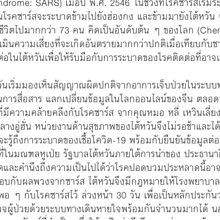
rome: SARS) เมื่อปี พ.ศ. 2546 ในช่วงที่โรคซาร์สเริ่มระ
คซาร์สจะระบาดข้ามไปยังฮ่องกง และข้ามมายังไต้หวัน จน
ยชีวิตไปมากกว่า 73 คน คิดเป็นอันดับต้น ๆ ของโลก (Che
ะเมินความเสี่ยงที่จะเกิดอันตรายมากกว่าปกติเมื่อเทียบกับช
อในไต้หวันเพื่อให้รับมือกับการระบาดของโรคติดต่อที่อาจ
วันเริ่มมองเห็นสัญญาณผิดปกติจากอาการเจ็บป่วยในระบบทาง
ห็นการสื่อสาร แลกเปลี่ยนข้อมูลในโลกออนไลน์ของจีน ตลอด
่มีความคล้ายคลึงกับโรคซาร์ส จากคุณหมอ หลี่ เหวินเล
ู่ฮั่น หน่วยงานด้านสุขภาพของไต้หวันจึงไม่รอช้าและได้ส
่วโลกจะรู้ถึงการระบาดของเชื้อโควิด-19 พร้อมกับยืนยันข้อมูล
ี่ในมณฑลหูเป่ย รัฐบาลไต้หวันภายใต้การนำของ ประธานาธิบ
่สุดและคำนึงถึงความเป็นไปได้ว่าโรคปอดบวมประหลาดนี้อาจ
อบกับผลพวงจากซาร์ส ไต้หวันจึงมีกฎหมายให้โรงพยาบาลท
อ ๆ กับโรคซาร์สไว้ ล่วงหน้า 30 วัน เพื่อเป็นหลักประกันว
จผู้ป่วยด้วยระบบทางเดินหายใจพร้อมกันจำนวนมากได้ นอ