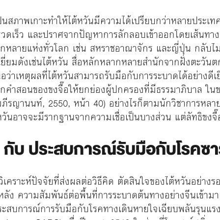
ี่เป็นสภาพเกาะทำให้ไต้หวันมีความได้เปรียบกว่าหลายประเท
งรวดเร็ว และปราศจากปัญหาการลักลอบเข้าออกโดยเส้นทาง
ีกหลายแห่งทั่วโลก เช่น สหราชอาณาจักร และญี่ปุ่น กลับไ
่ยมดังเช่นไต้หวัน สื่อหลักหลากหลายสำนักจากฝั่งตะวันตก
อว่าเหตุผลที่ไต้หวันสามารถรับมือกับการระบาดได้อย่างดี
จากคำสอนของขงจื๊อให้ยกย่องผู้ปกครองที่มีธรรมาภิบาล ใน
มภีรญานนท์, 2550, หน้า 40) อย่างไรก็ตามนักวิชาการหล
ันอาจจะมีรากฐานจากความเชื่อเป็นบางส่วน แต่ลัทธิขงจื๊อ
ด กับ ประสบการณ์รับมือกับโรคซา
ิเคราะห์ปัจจัยที่ส่งผลต่อวิธีคิด ตัดสินใจของไต้หวันอย่า
ูมหลัง ความสัมพันธ์ต่อพื้นที่การระบาดต้นทางอย่างจีนเข้
ระสบการณ์การรับมือกับโรคทางเดินหายใจเฉียบพลันรุนแรง หรื