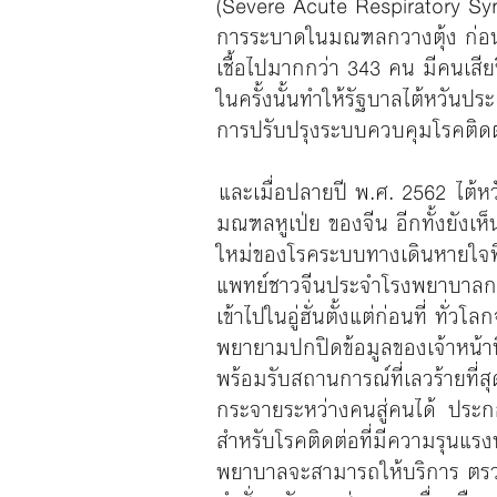
(Severe Acute Respiratory Synd
การระบาดในมณฑลกวางตุ้ง ก่อนโร
เชื้อไปมากกว่า 343 คน มีคนเสี
ในครั้งนั้นทำให้รัฐบาลไต้หวันปร
การปรับปรุงระบบควบคุมโรคติดต่
และเมื่อปลายปี พ.ศ. 2562 ไต้ห
มณฑลหูเป่ย ของจีน อีกทั้งยังเ
ใหม่ของโรคระบบทางเดินหายใจที
แพทย์ชาวจีนประจำโรงพยาบาลกลางอ
เข้าไปในอู่ฮั่นตั้งแต่ก่อนที่ ทั
พยายามปกปิดข้อมูลของเจ้าหน้าท
พร้อมรับสถานการณ์ที่เลวร้ายที
กระจายระหว่างคนสู่คนได้ ประก
สำหรับโรคติดต่อที่มีความรุนแรงพ
พยาบาลจะสามารถให้บริการ ตรว