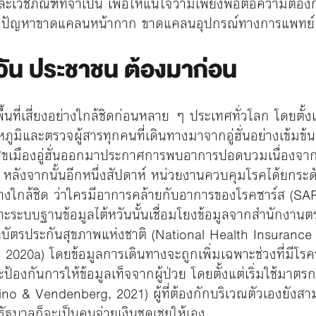
ละเวชภัณฑ์ที่จำเป็น เพื่อให้แน่ใจว่ามีเพียงพอต่อความต้อง
มีปัญหาขาดแคลนหน้ากาก ขาดแคลนอุปกรณ์ทางการแพทย์ หร
วัน ประชาชน ต้องมาก่อน
พื้นที่เสี่ยงอย่างใกล้ชิดก่อนหลาย ๆ ประเทศทั่วโลก โดยตั้ง
ภูมิและตรวจผู้สารทุกคนที่เดินทางมาจากอู่ฮั่นอย่างเข้มข้
รณสุขเมืองอู่ฮั่นออกมาประกาศการพบอาการปอดบวมเนื่องจากเช
 หลังจากนั้นอีกหนึ่งสัปดาห์ หน่วยงานควบคุมโรคได้ยกระดั
ย่างใกล้ชิด ว่าใครมีอาการคล้ายกับอาการของโรคซาร์ส (S
ะระบบฐานข้อมูลไต้หวันนั้นเชื่อมโยงข้อมูลจากสำนักงาน
ัตรประกันสุขภาพแห่งชาติ (National Health Insurance Car
0a) โดยข้อมูลการเดินทางจะถูกเพิ่มเฉพาะช่วงที่มีโรคระบาด
องกันการให้ข้อมูลเท็จจากผู้ป่วย โดยตั้งแต่เริ่มใช้มาตรก
no & Vendenberg, 2021) ผู้ที่ต้องกักบริเวณตัวเองยังสาม
 รัฐบาลก็จะเป็นคนจ่ายเงินชดเชยให้เอง