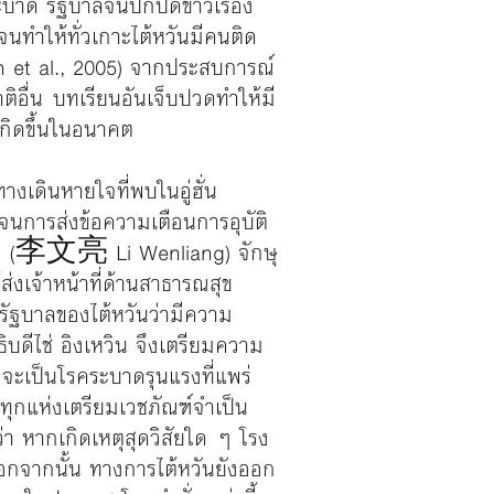
บาด รัฐบาลจีนปกปิดข่าวเรื่อง
ทำให้ทั่วเกาะไต้หวันมีคนติด
n et al., 2005) จากประสบการณ์
าติอื่น บทเรียนอันเจ็บปวดทำให้มี
เกิดขึ้นในอนาคต
เดินหายใจที่พบในอู่ฮั่น
จนการส่งข้อความเตือนการอุบัติ
ี่ยง (李文亮 Li Wenliang) จักษุ
่งเจ้าหน้าที่ด้านสาธารณสุข
ต่อรัฐบาลของไต้หวันว่ามีความ
ดีไช่ อิงเหวิน จึงเตรียมความ
จะเป็นโรคระบาดรุนแรงที่แพร่
ุกแห่งเตรียมเวชภัณฑ์จำเป็น
่า หากเกิดเหตุสุดวิสัยใด ๆ โรง
กจากนั้น ทางการไต้หวันยังออก