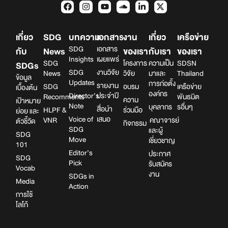
เกี่ยว
SDG
บทความ
เอกสาร
งาน
เกี่ยว
เครือข่าย
SDG
เอกสาร
กับ
News
ของเรา
กับเรา
ของเรา
Insights
เผยแพร่
SDG
โครงการ
ความเป็น
SDSN
SDGs
SDG
งานวิจัย
News
วิจัย
มาและ
Thailand
ข้อมูล
Updates
การก่อตั้ง
รายงาน
SDG
อบรม
เครือข่าย
เบื้องต้น
องค์กร
Director’s
ประจำปี
Recomments
พันธมิต
ความ
เป้าหมาย
Note
บุคลากร
รอื่นๆ
สื่อนำ
HLPF &
ร่วมมือ
ย่อย และ
Voice of
เสนอ
VNR
คณาจารย์
ตัวชี้วัด
กิจกรรม
SDG
และผู้
SDG
Move
เชี่ยวชาญ
101
Editor’s
ประกาศ
SDG
Pick
รับสมัคร
Vocab
งาน
SDGs in
Media
Action
การใช้
โลโก้