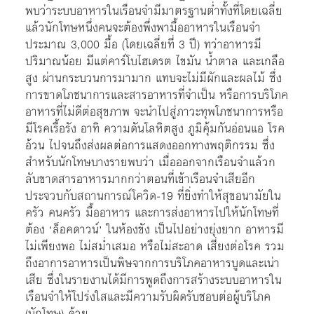
พบว่าระบบอาหารในเรือนจำมีมาตรฐานต่ำทั้งที่โดยเฉลี่ย
แล้วนักโทษหนึ่งคนจะต้องพึ่งพามื้ออาหารในเรือนจำ
ประมาณ 3,000 มื้อ (โดยเฉลี่ยที่ 3 ปี) ทว่าอาหารมี
ปริมาณน้อย มีแต่คาร์โบไฮเดรต ไขมัน น้ำตาล และเกลือ
สูง ผ่านกระบวนการมามาก แทบจะไม่มีผักและผลไม้ ซึ่ง
การขาดโภชนาการและสารอาหารที่จำเป็น หรือการบริโภค
อาหารที่ไม่ดีต่อสุขภาพ จะนำไปสู่ภาวะทุพโภชนาการหรือ
มีโรคเรื้อรัง อาทิ ความดันโลหิตสูง ภูมิคุ้มกันอ่อนแอ โรค
อ้วน ไปจนถึงส่งผลต่อการแสดงออกทางพฤติกรรม ซึ่ง
สำหรับนักโทษบางรายพบว่า เมื่อออกจากเรือนจำแล้วก
ลับขาดสารอาหารมากกว่าตอนที่เข้าเรือนจำเสียอีก
ประจวบกับสถานการณ์โควิด-19 ที่ยิ่งทำให้สุขอนามัยใน
ครัว คนครัว มื้ออาหาร และการส่งอาหารไปให้นักโทษที่
ต้อง ‘ล็อคดาวน์’ ในห้องขัง เป็นไปอย่างยุ่งยาก อาหารมี
ไม่เพียงพอ ไม่สม่ำเสมอ หรือไม่สะอาด เสี่ยงต่อโรค รวม
ถึงอาการอาหารเป็นพิษจากการบริโภคอาหารบูดและเน่า
เสีย ซึ่งในรายงานได้มีการพูดถึงการสร้างระบบอาหารใน
เรือนจำให้โปร่งใสและมีความรับผิดรับชอบต่อผู้บริโภค
(นักโทษ) ด้วย