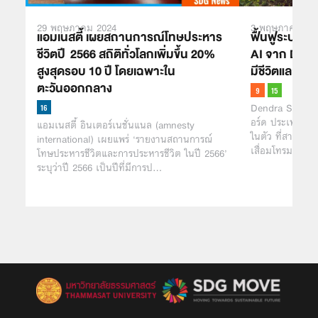
29 พฤษภาคม 2024
3 พฤษภาคม 20
แอมเนสตี้ เผยสถานการณ์โทษประหาร
ฟื้นฟูระบบน
ชีวิตปี 2566 สถิติทั่วโลกเพิ่มขึ้น 20%
AI จาก Dendra
สูงสุดรอบ 10 ปี โดยเฉพาะใน
มีชีวิตและปลูก
ตะวันออกกลาง
Dendra Systems
อร์ด ประเทศอั
แอมเนสตี้ อินเตอร์เนชั่นแนล (amnesty
ในตัว ที่สามารถสำ
international) เผยแพร่ ‘รายงานสถานการณ์
เสื่อมโทรม เก็บข้
โทษประหารชีวิตและการประหารชีวิต ในปี 2566’
ระบุว่าปี 2566 เป็นปีที่มีการป…