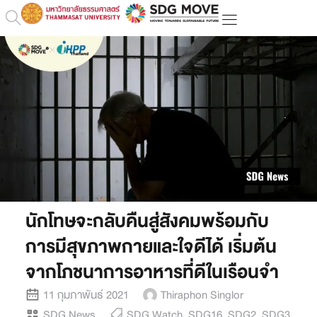
นักโทษจะกลับคืนสู่สังคมพร้อมกับ
การมีสุขภาพกายและใจดีได้ เริ่มต้น
จากโภชนาการอาหารที่ดีในเรือนจำ
11 กุมภาพันธ์ 2021
Thiraphon Singlor
SDG News
SDG Watch
,
SDG16
,
SDG2
,
SDG3