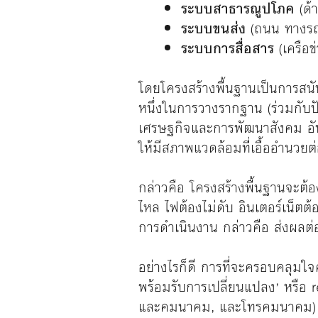
ระบบสาธารณูปโภค
(ด้
ระบบขนส่ง
(ถนน ทางรถไ
ระบบการสื่อสาร
(เครือข
โดยโครงสร้างพื้นฐานเป็นการสนั
หนึ่งในการวางรากฐาน (ร่วมกับป
เศรษฐกิจและการพัฒนาสังคม อั
ให้มีสภาพแวดล้อมที่เอื้ออำนวยต
กล่าวคือ โครงสร้างพื้นฐานจะต้อง ‘
ไหล ไฟต้องไม่ดับ อินเตอร์เน็ตต
การดำเนินงาน กล่าวคือ ส่งผลต่อ
อย่างไรก็ดี การที่จะครอบคลุม
พร้อมรับการเปลี่ยนแปลง’ หรือ re
และคมนาคม, และโทรคมนาคม) ที