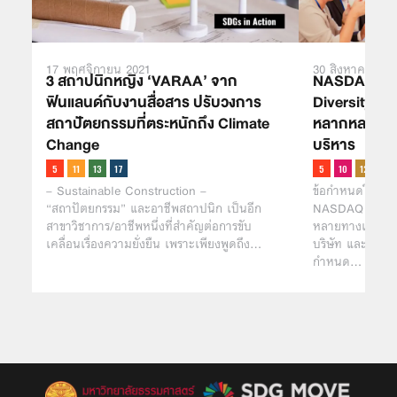
17 พฤศจิกายน 2021
30 สิงหาคม 202
3 สถาปนิกหญิง ‘VARAA’ จาก
NASDAQ ประ
ฟินแลนด์กับงานสื่อสาร ปรับวงการ
Diversity Ru
สถาปัตยกรรมที่ตระหนักถึง Climate
หลากหลายทาง
Change
บริหาร
– Sustainable Construction –
ข้อกำหนดใหม่ให้
“สถาปัตยกรรม” และอาชีพสถาปนิก เป็นอีก
NASDAQ จะต้อง
สาขาวิชาการ/อาชีพหนึ่งที่สำคัญต่อการขับ
หลายทางเพศและ
เคลื่อนเรื่องความยั่งยืน เพราะเพียงพูดถึง…
บริษัท และบริษั
กำหนด…