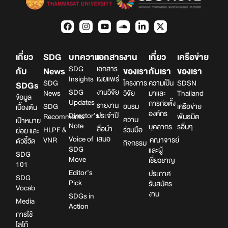
เกี่ยว
SDG
บทความ
เอกสาร
งาน
เกี่ยว
เครือข่าย
SDG
เอกสาร
กับ
News
ของเรา
กับเรา
ของเรา
Insights
เผยแพร่
SDG
โครงการ
ความเป็น
SDSN
SDGs
SDG
งานวิจัย
News
วิจัย
มาและ
Thailand
ข้อมูล
Updates
การก่อตั้ง
รายงาน
SDG
อบรม
เครือข่าย
เบื้องต้น
องค์กร
Director’s
ประจำปี
Recomments
พันธมิต
ความ
เป้าหมาย
Note
บุคลากร
รอื่นๆ
สื่อนำ
HLPF &
ร่วมมือ
ย่อย และ
Voice of
เสนอ
VNR
คณาจารย์
ตัวชี้วัด
กิจกรรม
SDG
และผู้
SDG
Move
เชี่ยวชาญ
101
Editor’s
ประกาศ
SDG
Pick
รับสมัคร
Vocab
งาน
SDGs in
Media
Action
การใช้
โลโก้