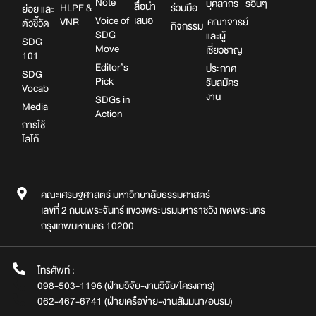
Note
บุคลากร
รอื่นๆ
สื่อนำ
HLPF &
ร่วมมือ
ย่อย และ
Voice of
เสนอ
VNR
คณาจารย์
ตัวชี้วัด
กิจกรรม
SDG
และผู้
SDG
Move
เชี่ยวชาญ
101
Editor’s
ประกาศ
SDG
Pick
รับสมัคร
Vocab
งาน
SDGs in
Media
Action
การใช้
โลโก้
คณะเศรษฐศาสตร์ มหาวิทยาลัยธรรมศาสตร์
เลขที่ 2 ถนนพระจันทร์ แขวงพระบรมมหาราชวัง เขตพระนคร
กรุงเทพมหานคร 10200
โทรศัพท์ :
098-503-1196 (ฝ่ายวิจัย-งานวิจัย/โครงการ)
062-467-6741 (ฝ่ายเครือข่าย-งานสัมมนา/อบรม)