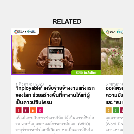
RELATED
1 สิงหาคม 2023
5 พฤษภาคม 20
‘Inployable’ เครือข่ายจ้างงานแห่งแรก
ออสเตรเลีย
ของโลก ช่วยสร้างพื้นที่หางานให้แก่ผู้
ความยั่งยืนเจ
เป็นดาวน์ซินโดรม
และ ‘ขนแกะ’ 
สร้างโอกาสในการทำงานให้แก่ผู้เป็นดาวน์ซินโด
อุตสาหกรรมผู้ผ
รม จากข้อมูลขององค์การอนามัยโลก (WHO)
(Wool Producers
ระบุว่าทารกทั่วโลกที่เกิดมา พบเป็นดาวน์ซินโด
แกะแห่งออสเตรเ