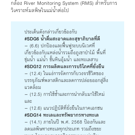
กล้อง River Monitoring System (RMS) สำหรับการ
วิเคราะห์มลพิษในแม่น้ำต่อไป
ประเด็นดังกล่าวเกี่ยวข้องกับ
#SDG6 น้ำดื่มสะอาดและสุขาภิบาลที่ดี
– (6.6) ปกป้องและฟื้นฟูระบบนิเวศที่
เกี่ยวข้องกับแหล่งน้ำรวมถึงภูเขาป่าไม้ พื้นที่
ชุ่มน้ำ แม่น้ำ ชั้นหินอุ้มน้ำ และทะเลสาบ
#SDG12 การผลิตและการบริโภคที่ยั่งยืน
– (12.4) ในแง่การจัดการกับวงจรชีวิตของ
บรรจุภัณฑ์พลาสติกและลดการปล่อยออกสู่สิ่ง
แวดล้อม
– (12.5) การใช้ซ้ำและการนำกลับมาใช้ใหม่
และ
– (12.6) แนวปฏิบัติที่ยั่งยืนในภาคเอกชน
#SDG14 ทะเลและทรัพยากรทางทะเล
– (14.1) ภายในปี พ.ศ. 2568 ป้องกันและ
ลดมลพิษทางทะเลทุกประเภท รวมถึงขยะ