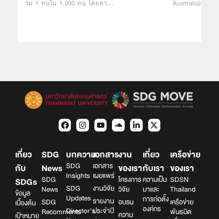
รม 1 คนใน 1,000 คน โดยดา…
Australia) เผยแ
เกี่ยว
SDG
บทความ
เอกสาร
งาน
เกี่ยว
เครือข่าย
SDG
เอกสาร
กับ
News
ของเรา
กับเรา
ของเรา
Insights
เผยแพร่
SDG
โครงการ
ความเป็น
SDSN
SDGs
SDG
งานวิจัย
News
วิจัย
มาและ
Thailand
ข้อมูล
Updates
การก่อตั้ง
รายงาน
SDG
อบรม
เครือข่าย
เบื้องต้น
องค์กร
Director’s
ประจำปี
Recomments
พันธมิต
ความ
เป้าหมาย