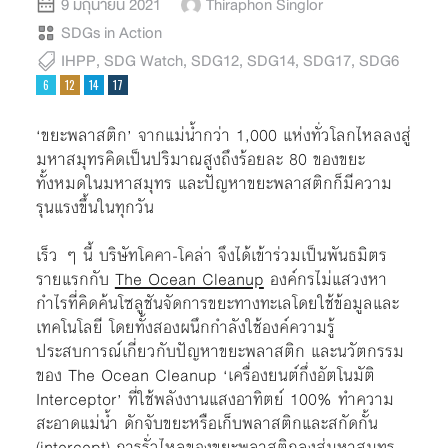
9 มิถุนายน 2021
Thiraphon Singlor
SDGs in Action
IHPP
,
SDG Watch
,
SDG12
,
SDG14
,
SDG17
,
SDG6
‘ขยะพลาสติก’ จากแม่น้ำกว่า 1,000 แห่งทั่วโลกไหลลงสู่
มหาสมุทรคิดเป็นปริมาณสูงถึงร้อยละ 80 ของขยะ
ทั้งหมดในมหาสมุทร และปัญหาขยะพลาสติกก็มีความ
รุนแรงขึ้นในทุกวัน
เร็ว ๆ นี้ บริษัทโคคา-โคล่า จึงได้เข้าร่วมเป็นพันธมิตร
รายแรกกับ
The Ocean Cleanup
องค์กรไม่แสวงหา
กำไรที่คิดค้นโซลูชันจัดการขยะทางทะเลโดยใช้ข้อมูลและ
เทคโนโลยี โดยทั้งสองผนึกกำลังใช้องค์ความรู้
ประสบการณ์เกี่ยวกับปัญหาขยะพลาสติก และนวัตกรรม
ของ The Ocean Cleanup ‘เครื่องยนต์กึ่งอัตโนมัติ
Interceptor’ ที่ใช้พลังงานแสงอาทิตย์ 100% ทำความ
สะอาดแม่น้ำ ดักจับขยะหรือเก็บพลาสติกและสกัดกั้น
(intercept) การรั่วไหลของขยะพลาสติกลงสู่มหาสมุทร