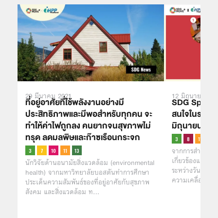
29 มีนาคม 2021
12 มิถุนายน 20
ที่อยู่อาศัยที่ใช้พลังงานอย่างมี
SDG Spotligh
ประสิทธิภาพและมีพอสำหรับทุกคน จะ
สนใจในรอบสัป
ทำให้ค่าไฟถูกลง คนยากจนสุขภาพไม่
มิถุนายน 256
ทรุด ลดมลพิษและก๊าซเรือนกระจก
จากการสำรวจข่า
เกี่ยวข้องและส่
นักวิจัยด้านอนามัยสิ่งแวดล้อม (environmental
ระหว่างวันที่ 3 
health) จากมหาวิทยาลัยบอสตันทำการศึกษา
ความเคลื่อนไหว
ประเด็นความสัมพันธ์ของที่อยู่อาศัยกับสุขภาพ
สังคม และสิ่งแวดล้อม ท…