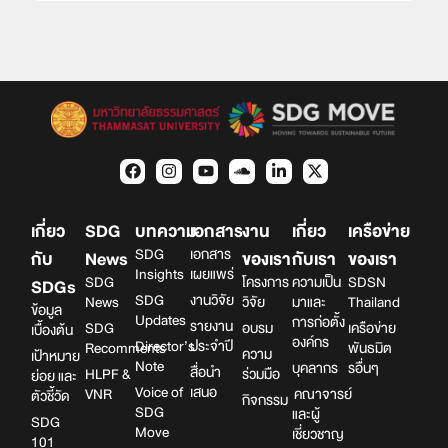
เกี่ยว
SDG
บทความ
เอกสาร
งาน
เกี่ยว
เครือข่าย
SDG
เอกสาร
กับ
News
ของเรา
กับเรา
ของเรา
Insights
เผยแพร่
SDG
โครงการ
ความเป็น
SDSN
SDGs
SDG
งานวิจัย
News
วิจัย
มาและ
Thailand
ข้อมูล
Updates
การก่อตั้ง
รายงาน
SDG
อบรม
เครือข่าย
เบื้องต้น
องค์กร
Director’s
ประจำปี
Recomments
พันธมิต
ความ
เป้าหมาย
Note
บุคลากร
รอื่นๆ
สื่อนำ
HLPF &
ร่วมมือ
ย่อย และ
Voice of
เสนอ
VNR
คณาจารย์
ตัวชี้วัด
กิจกรรม
SDG
และผู้
SDG
Move
เชี่ยวชาญ
101