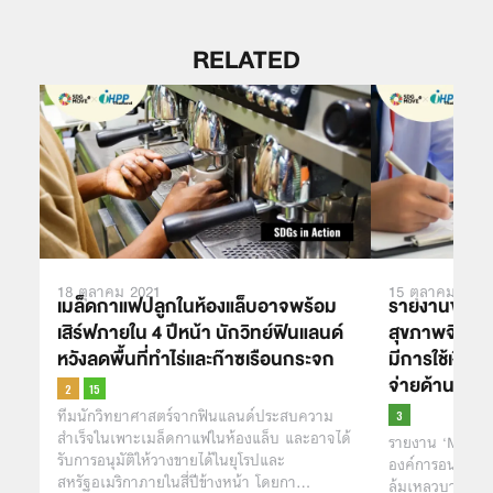
RELATED
18 ตุลาคม 2021
15 ตุลาคม 2021
เมล็ดกาแฟปลูกในห้องแล็บอาจพร้อม
รายงานของ WH
เสิร์ฟภายใน 4 ปีหน้า นักวิทย์ฟินแลนด์
สุขภาพจิตได้
หวังลดพื้นที่ทำไร่และก๊าซเรือนกระจก
มีการใช้เงินล
จ่ายด้านสุขภ
ทีมนักวิทยาศาสตร์จากฟินแลนด์ประสบความ
สำเร็จในเพาะเมล็ดกาแฟในห้องแล็บ และอาจได้
รายงาน ‘Mental
รับการอนุมัติให้วางขายได้ในยุโรปและ
องค์การอนามัยโ
สหรัฐอเมริกาภายในสี่ปีข้างหน้า โดยกา…
ล้มเหลวบางประก