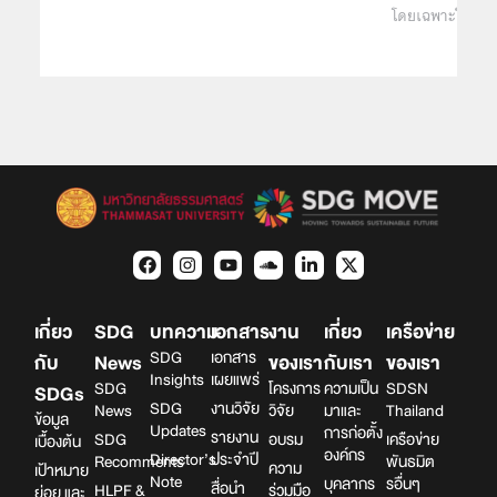
โดยเฉพาะในช่วง
เกี่ยว
SDG
บทความ
เอกสาร
งาน
เกี่ยว
เครือข่าย
SDG
เอกสาร
กับ
News
ของเรา
กับเรา
ของเรา
Insights
เผยแพร่
SDG
โครงการ
ความเป็น
SDSN
SDGs
SDG
งานวิจัย
News
วิจัย
มาและ
Thailand
ข้อมูล
Updates
การก่อตั้ง
รายงาน
SDG
อบรม
เครือข่าย
เบื้องต้น
องค์กร
Director’s
ประจำปี
Recomments
พันธมิต
ความ
เป้าหมาย
Note
บุคลากร
รอื่นๆ
สื่อนำ
HLPF &
ร่วมมือ
ย่อย และ