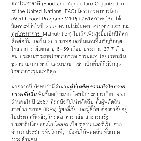
สหประชาชาติ (Food and Agriculture Organization
of the United Nations: FAO) โครงการอาหารโลก
(World Food Program: WFP) และสหภาพยุโรป ได้
วิเคราะห์ว่าในปี 2567 ความไม่มั่นคงทางอาหารและ
ภาวะ
ทุพโภชนาการ
(Malnutrition)
ในเด็กเพิ่มสูงขึ้นเป็นปีที่หก
ติดต่อกัน และใน 26 ประเทศและดินแดนที่เผชิญวิกฤต
โภชนาการ มีเด็กอายุ 6–59 เดือน ประมาณ 37.7 ล้าน
คน ประสบภาวะทุพโภชนาการอย่างรุนแรง โดยเฉพาะใน
ซูดาน เยเมน มาลี และฉนวนกาซา เป็นพื้นที่ที่มีวิกฤต
โภชนาการรุนแรงที่สุด
นอกจากนี้ ยังพบว่ามีจำนวน
ผู้ที่เผชิญความหิวโหยจาก
การพลัดถิ่น
เพิ่มขึ้นอย่างมาก โดยมีประชากรเกือบ 95.8
ล้านคนในปี 2567 ที่ถูกบังคับให้พลัดถิ่น ทั้งผู้พลัดถิ่น
ภายในประเทศ (IDPs) ผู้ขอลี้ภัย และผู้ลี้ภัย ต้องอาศัยอยู่
ในประเทศที่เผชิญวิกฤตอาหาร เช่น สาธารณรัฐ
ประชาธิปไตยคองโก โคลอมเบีย ซูดาน และซีเรีย จาก
จำนวนประชากรทั่วโลกที่ถูกบังคับให้พลัดถิ่น ทั้งหมด
128 ล้านคน