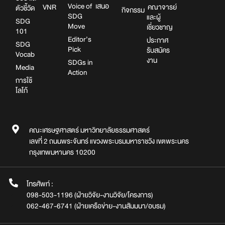
Voice of
เสนอ
VNR
คณาจารย์
ตัวชี้วัด
กิจกรรม
SDG
และผู้
SDG
Move
เชี่ยวชาญ
101
Editor’s
ประกาศ
SDG
Pick
รับสมัคร
Vocab
งาน
SDGs in
Media
Action
การใช้
โลโก้
คณะเศรษฐศาสตร์ มหาวิทยาลัยธรรมศาสตร์
เลขที่ 2 ถนนพระจันทร์ แขวงพระบรมมหาราชวัง เขตพระนคร
กรุงเทพมหานคร 10200
โทรศัพท์ :
098-503-1196 (ฝ่ายวิจัย-งานวิจัย/โครงการ)
062-467-6741 (ฝ่ายเครือข่าย-งานสัมมนา/อบรม)