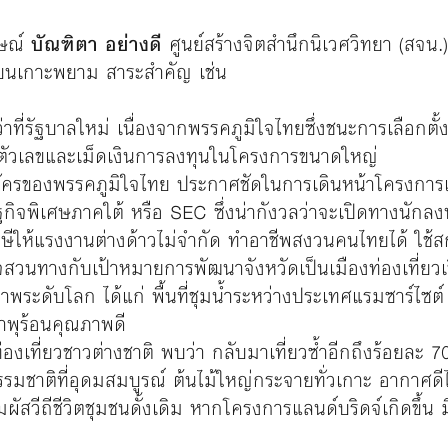
ษณ์
บัณฑิตา อย่างดี
ศูนย์สร้างจิตสำนึกนิเวศวิทยา (สจน
นบนเกาะพยาม สาระสำคัญ เช่น
าที่รัฐบาลใหม่ เนื่องจากพรรคภูมิใจไทยซึ่งชนะการเลือกตั้
งตัวเลขและเม็ดเงินการลงทุนในโครงการขนาดใหญ่
ู้สมัครของพรรคภูมิใจไทย ประกาศชัดในการเดินหน้าโครงการ
ิจพิเศษภาคใต้ หรือ SEC ซึ่งน่ากังวลว่าจะเปิดทางนักลงทุน
ษีให้แรงงานต่างด้าวไม่จำกัด ทำอาชีพสงวนคนไทยได้ ใช้ส
วนทางกับเป้าหมายการพัฒนาจังหวัดเป็นเมืองท่องเที่ยวเชิง
ะดับโลก ได้แก่ พื้นที่ชุมน้ำระหว่างประเทศแรมซาร์ไซต์ พ
้ำพุร้อนคุณภาพดี
องเที่ยวชาวต่างชาติ พบว่า กลับมาเที่ยวซ้ำอีกถึงร้อยละ 
รมชาติที่อุดมสมบูรณ์ ต้นไม้ใหญ่กระจายทั่วเกาะ อากาศดีไม
ผัสวีถีชีวิตชุมชนดั้งเดิม หากโครงการแลนด์บริดจ์เกิดขึ้