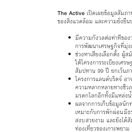
The Active
เปิดเผยข้อมูลสัมภา
ของสิ่งแวดล้อม และความยั่งยื
มีความกังวลต่อท่าทีของว่
การพัฒนาเศรษฐกิจที่มุ่
ช่วงหาเสียงเลือกตั้ง ผ
ใต้โครงการระเบียงเศรษฐก
สัมปทาน 99 ปี ยกเว้นภา
โครงการแลนด์บริดจ์ อาจส
ความหลากหลายทางชีวภาพร
มรดกโลกอีกทั้งมีแหล่งน
ผลจากการเก็บข้อมูลนักท่
เหมาะกับการพักผ่อน มีธร
สงบ สวยงาม และยังได้สัม
ท่องเที่ยวของเกาะพยาม