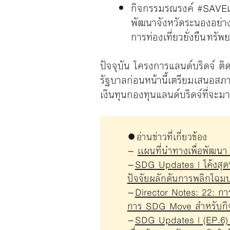
กิจกรรมรณรงค์ #SAVEเกา
พัฒนาจังหวัดระนองอย่างม
การท่องเที่ยวยั่งยืน ทรั
ปัจจุบัน โครงการแลนด์บริดจ์ ติ
รัฐบาลก่อนหน้านี้เตรียมเสนอสภ
เงินทุนกองทุนแลนด์บริดจ์ที่จะม
● อ่านข่าวที่เกี่ยวข้อง
–
เเผนที่นำทางเพื่อพัฒนา
–
SDG Updates | โค้งสุดท
ปัจจัยผลักดันการพลิกโฉม
–
Director Notes: 22: กา
การ SDG Move สำหรับกิจ
–
SDG Updates | (EP.6) 