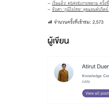
–
เริ่มแล้ว! #SAVEเกาะพยาม ครั้งท
–
จับตา ‘ภูมิใจไทย’ ลุยแลนด์บริดจ
จำนวนครั้งที่เข้าชม:
2,573
ผู้เขียน
Atirut Due
Knowledge Comm
เเบบ
View all post