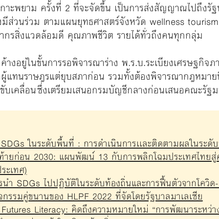
ะพยาม ครั้งที่ 2 ที่จะจัดขึ้น เป็นการส่งสัญญาณไปถึงรั
ีส่วนร่วม ตามแผนยุทธศาสตร์จังหวัด wellness tourism เมือ
พยากรสิ่งแวดล้อมดี คุณภาพชีวิต รายได้ทั่วถึงคนทุกกลุ่ม
ดค้างอยู่ในขั้นการรอพิจารณาร่าง พ.ร.บ.ระเบียงเศรษฐกิจภา
าผู้แทนราษฎรแต่ยุบสภาก่อน รวมทั้งต้องพิจารณากฎหมายที
าขับเคลื่อน ซึ่งเตรียมเสนอกรมบัญชีกลางก่อนเสนอคณะรัฐมน
 SDGs ในระดับพื้นที่ : การดำเนินการเเละติดตามผลในระดับท
้ายก่อน 2030: แผนพัฒน์ 13 กับการพลิกโฉมประเทศไทยสู่ควา
ประเทศ)
รนำ SDGs ไปปฏิบัติในระดับท้องถิ่นและการฟื้นตัวจากโควิด
กรรมคู่ขนานของ HLPF 2022 ที่จัดโดยรัฐบาลมาเลเซีย
Futures Literacy: คิดถึงความหมายใหม่ “การพัฒนาระหว่าง