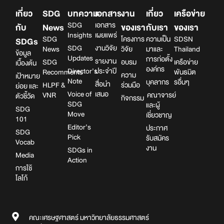
เกี่ยว
SDG
บทความ
เอกสาร
งาน
เกี่ยว
เครือข่าย
SDG
เอกสาร
กับ
News
ของเรา
กับเรา
ของเรา
Insights
เผยแพร่
SDG
โครงการ
ความเป็น
SDSN
SDGs
SDG
งานวิจัย
News
วิจัย
มาและ
Thailand
ข้อมูล
Updates
การก่อตั้ง
รายงาน
SDG
อบรม
เครือข่าย
เบื้องต้น
องค์กร
Director’s
ประจำปี
Recomments
พันธมิต
ความ
เป้าหมาย
Note
บุคลากร
รอื่นๆ
สื่อนำ
HLPF &
ร่วมมือ
ย่อย และ
Voice of
เสนอ
VNR
คณาจารย์
ตัวชี้วัด
กิจกรรม
SDG
และผู้
SDG
Move
เชี่ยวชาญ
101
Editor’s
ประกาศ
SDG
Pick
รับสมัคร
Vocab
งาน
SDGs in
Media
Action
การใช้
โลโก้
คณะเศรษฐศาสตร์ มหาวิทยาลัยธรรมศาสตร์