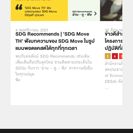
4 พฤศจิกายน 2021
30 มิถุนายน 20
SDG Recommends | ‘SDG Move
ข่าวดีสำหรับ
TH’ ฟังบทความของ SDG Move ในรูป
โครงการของไท
แบบพอดแคสต์ได้ทุกที่ทุกเวลา
ปฏิบัติที่ดีใ
พบกับคอลัมน์ SDG Recommends เช่นเดิม
เพิ่มเติมคือปรับลุคใหม่ ชวนติดตามประเด็นใน
สำนักงานกิจการ
SDGs กับการ ‘อ่าน – ดู – ฟัง’ หาความยั่งยืน
สหประชาชาติ (U
ในทุกแง่มุม
of Economic an
ฟัง
DESA) คัดเลือก
…