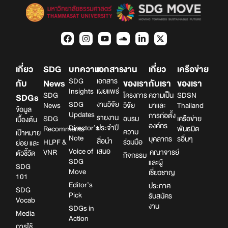
เกี่ยว
SDG
บทความ
เอกสาร
งาน
เกี่ยว
เครือข่าย
SDG
เอกสาร
กับ
News
ของเรา
กับเรา
ของเรา
Insights
เผยแพร่
SDG
โครงการ
ความเป็น
SDSN
SDGs
SDG
งานวิจัย
News
วิจัย
มาและ
Thailand
ข้อมูล
Updates
การก่อตั้ง
รายงาน
SDG
อบรม
เครือข่าย
เบื้องต้น
องค์กร
Director’s
ประจำปี
Recomments
พันธมิต
ความ
เป้าหมาย
Note
บุคลากร
รอื่นๆ
สื่อนำ
HLPF &
ร่วมมือ
ย่อย และ
Voice of
เสนอ
VNR
คณาจารย์
ตัวชี้วัด
กิจกรรม
SDG
และผู้
SDG
Move
เชี่ยวชาญ
101
Editor’s
ประกาศ
SDG
Pick
รับสมัคร
Vocab
งาน
SDGs in
Media
Action
การใช้