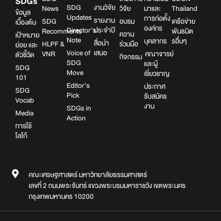
SDGs
SDG
งานวิจัย
News
วิจัย
มาและ
Thailand
ข้อมูล
Updates
การก่อตั้ง
รายงาน
SDG
อบรม
เครือข่าย
เบื้องต้น
องค์กร
Director’s
ประจำปี
Recomments
พันธมิต
ความ
เป้าหมาย
Note
บุคลากร
รอื่นๆ
สื่อนำ
HLPF &
ร่วมมือ
ย่อย และ
Voice of
เสนอ
VNR
คณาจารย์
ตัวชี้วัด
กิจกรรม
SDG
และผู้
SDG
Move
เชี่ยวชาญ
101
Editor’s
ประกาศ
SDG
Pick
รับสมัคร
Vocab
งาน
SDGs in
Media
Action
การใช้
โลโก้
คณะเศรษฐศาสตร์ มหาวิทยาลัยธรรมศาสตร์
เลขที่ 2 ถนนพระจันทร์ แขวงพระบรมมหาราชวัง เขตพระนคร
กรุงเทพมหานคร 10200