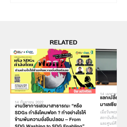
RELATED
14 เมษายน 201
แลกเปลี่ยนเร
14 กันยายน 2022
มาเลเซีย
งานวิชาการเสวนาสาธารณะ “หรือ
SDGs กำลังโดนฟอก ? ทำอย่างไรให้
เมื่อวันพฤหัสบดี
สถาบันสิ่งแวดล้
ข้ามพ้นความยั่งยืนปลอม – From
และศูนย์ศึกษาส
SDG Washing to SDG Enabling”