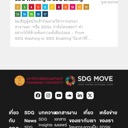
จุฬาลงกรณ์มหาว
ขอเชิญผู้สนใจเข้าร่วมงานวิชาการเสวนา
สาธารณะ “หรือ SDGs กำลังโดนฟอก? ทำ
อย่างไรให้ข้ามพ้นความยั่งยืนปลอม – From
SDG Washing to SDG Enabling”วันเสาร์ที่…
เกี่ยว
SDG
บทความ
เอกสาร
งาน
เกี่ยว
เครือข่าย
SDG
เอกสาร
กับ
News
ของเรา
กับเรา
ของเรา
Insights
เผยแพร่
SDG
โครงการ
ความเป็น
SDSN