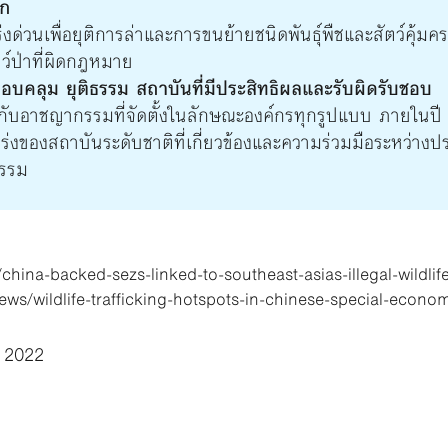
บก
่งด่วนเพื่อยุติการล่าและการขนย้ายชนิดพันธุ์พืชและสัตว์คุ้มค
ว์ป่าที่ผิดกฎหมาย
คลุม ยุติธรรม สถาบันที่มีประสิทธิผลและรับผิดรับชอบ
ู้กับอาชญากรรมที่จัดตั้งในลักษณะองค์กรทุกรูปแบบ ภายในปี
ร่งของสถาบันระดับชาติที่เกี่ยวข้องและความร่วมมือระหว่างป
กรรม
hina-backed-sezs-linked-to-southeast-asias-illegal-wildlife
s/wildlife-trafficking-hotspots-in-chinese-special-econo
 2022