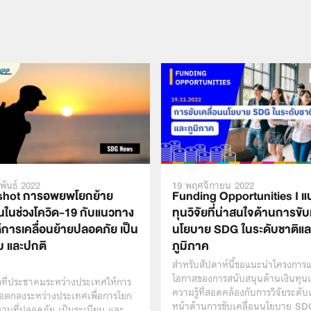
พันธ์ 2022
19 พฤศจิกายน 2022
shot การอพยพโยกย้าย
Funding Opportunities I แ
านในช่วงโควิด-19 กับแนวทาง
ทุนวิจัยที่น่าสนใจด้านการขับ
ห้การเคลื่อนย้ายปลอดภัย เป็น
นโยบาย SDG ในระดับชาติแล
บ และปกติ
ภูมิภาค
สำหรับสัปดาห์นี้ขอแนะนำโครงการ
โอกาสของการสนับสนุนด้านเงินทุน
กที่ประชาคมระหว่างประเทศให้การ
ความรู้ที่สอดคล้องกับการวิจัยระดั
้อตกลงระหว่างประเทศเพื่อการโยก
หน้าด้านการขับเคลื่อนนโยบาย SD
นฐานที่ปลอดภัย เป็นระเบียบ และ