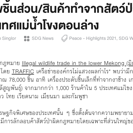
ชิ้นส่วน/สินค้าทำจากสัตว์ป่
เทศแม่น้ำโขงตอนล่าง
 Singlor
SDG News
Peace - Highlights 2021
,
SDG W
ิดกฎหมาย
Illegal wildlife trade in the lower Mekong (ม
ร่โดย
TRAFFIC
เครือข่ายองค์กรไม่แสวงผลกำไร* พบว่ามีกา
าณ 78,000 ชิ้น อาทิ เครื่องประดับชิ้นเล็กที่ทำจากงาช้าง เก
กล้สูญพันธุ์) จากมากกว่า 1,000 ร้านค้าใน 5 ประเทศแม่โ
ลาว ไทย เวียดนาม เมียนมา และกัมพูชา
ศรษฐกิจพิเศษของประเทศนั้น ๆ ซึ่งตั้งต้นจากความพยายา
บมีการลักลอบค้าสัตว์ป่าผิดกฎหมายโดยเฉพาะที่ส่วนใหญ่ขอ