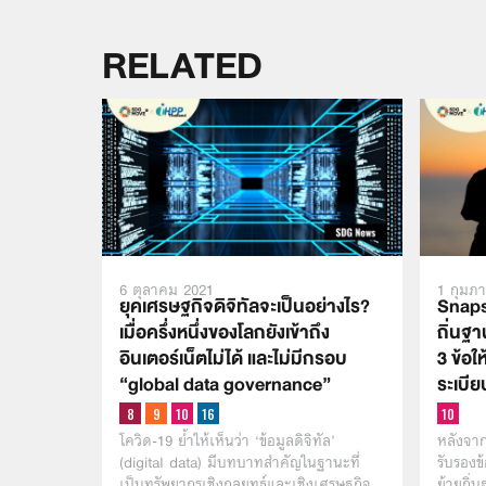
RELATED
6 ตุลาคม 2021
1 กุมภา
ยุคเศรษฐกิจดิจิทัลจะเป็นอย่างไร?
Snap
เมื่อครึ่งหนึ่งของโลกยังเข้าถึง
ถิ่นฐ
อินเตอร์เน็ตไม่ได้ และไม่มีกรอบ
3 ข้อใ
“global data governance”
ระเบีย
โควิด-19 ย้ำให้เห็นว่า ‘ข้อมูลดิจิทัล’
หลังจา
(digital data) มีบทบาทสำคัญในฐานะที่
รับรองข
เป็นทรัพยากรเชิงกลยุทธ์และเชิงเศรษฐกิจ
ย้ายถิ่