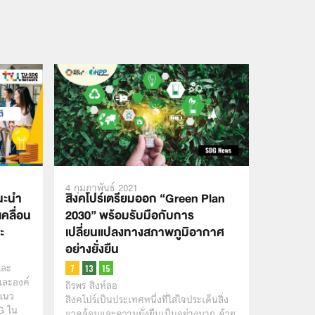
4 กุมภาพันธ์ 2021
นะนำ
สิงคโปร์เตรียมออก “Green Plan
เคลื่อน
2030” พร้อมรับมือกับการ
ะ
เปลี่ยนแปลงทางสภาพภูมิอากาศ
อย่างยั่งยืน
และ
และองค์
ถิรพร สิงห์ลอ
บแนว
สิงคโปร์เป็นประเทศหนึ่งที่ใส่ใจประเด็นสิ่ง
G ใน
แวดล้อมและความยั่งยืนเป็นอย่างมาก ด้วย