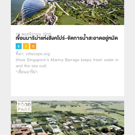
19 พฤศจิกายน 2016
เขื่อนมาริน่าแห่งสิงคโปร์-จัดการน้ำสะอาดอยู่หมัด
ที่มา: citiscope.org
(How Singapore’s Marina Barrage keeps fresh water in
and the sea out)
“เขื่อนมารีน่า