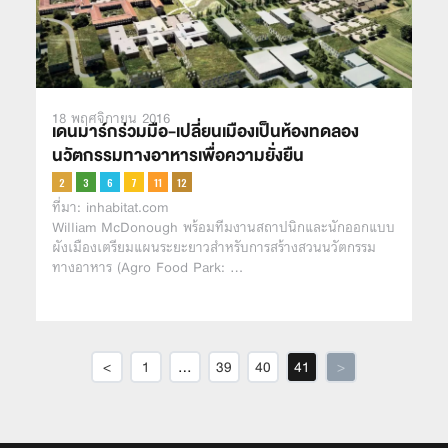
18 พฤศจิกายน 2016
เดนมาร์กร่วมมือ-เปลี่ยนเมืองเป็นห้องทดลอง
นวัตกรรมทางอาหารเพื่อความยั่งยืน
ที่มา: inhabitat.com
William McDonough พร้อมทีมงานสถาปนิกและนักออกแบบ
ผังเมืองเตรียมแผนระยะยาวสำหรับการสร้างสวนนวัตกรรม
ทางอาหาร (Agro Food Park: …
<
1
…
39
40
41
>