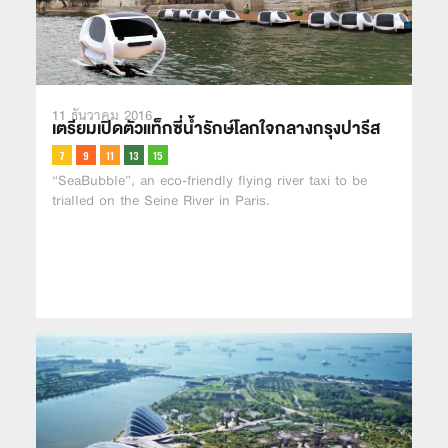
11 ธันวาคม 2016
เตรียมเปิดตัวแท็กซี่น้ำรักษ์โลกใจกลางกรุงปารีส
“SeaBubble”, an eco-friendly flying river taxi to be
trialled on the Seine River in Paris.