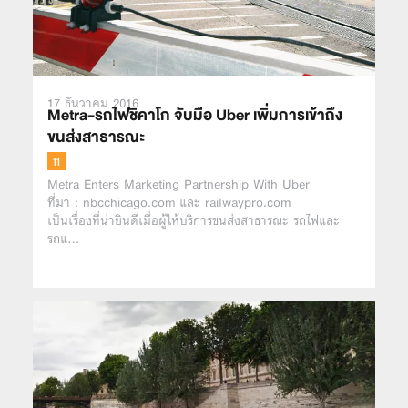
17 ธันวาคม 2016
Metra-รถไฟชิคาโก จับมือ Uber เพิ่มการเข้าถึง
ขนส่งสาธารณะ
Metra Enters Marketing Partnership With Uber
ที่มา : nbcchicago.com และ railwaypro.com
เป็นเรื่องที่น่ายินดีเมื่อผู้ให้บริการขนส่งสาธารณะ รถไฟและ
รถแ…