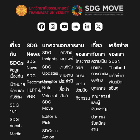
เกี่ยว
SDG
บทความ
เอกสาร
งาน
เกี่ยว
เครือข่าย
SDG
เอกสาร
กับ
News
ของเรา
กับเรา
ของเรา
Insights
เผยแพร่
SDG
โครงการ
ความเป็น
SDSN
SDGs
SDG
งานวิจัย
News
วิจัย
มาและ
Thailand
ข้อมูล
Updates
การก่อตั้ง
รายงาน
SDG
อบรม
เครือข่าย
เบื้องต้น
องค์กร
Director’s
ประจำปี
Recomments
พันธมิต
ความ
เป้าหมาย
Note
บุคลากร
รอื่นๆ
สื่อนำ
HLPF &
ร่วมมือ
ย่อย และ
Voice of
เสนอ
VNR
คณาจารย์
ตัวชี้วัด
กิจกรรม
SDG
และผู้
SDG
Move
เชี่ยวชาญ
101
Editor’s
ประกาศ
SDG
Pick
รับสมัคร
Vocab
งาน
SDGs in
Media
Action