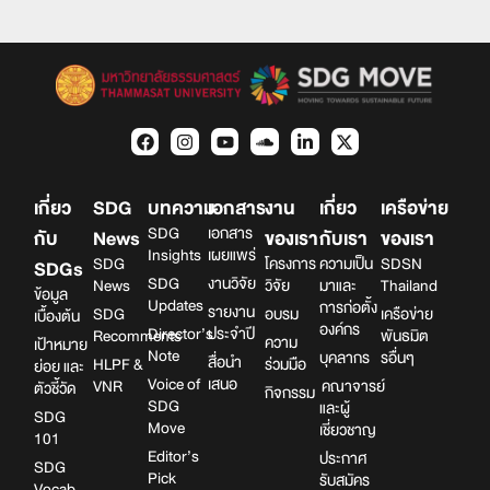
เกี่ยว
SDG
บทความ
เอกสาร
งาน
เกี่ยว
เครือข่าย
SDG
เอกสาร
กับ
News
ของเรา
กับเรา
ของเรา
Insights
เผยแพร่
SDG
โครงการ
ความเป็น
SDSN
SDGs
SDG
งานวิจัย
News
วิจัย
มาและ
Thailand
ข้อมูล
Updates
การก่อตั้ง
รายงาน
SDG
อบรม
เครือข่าย
เบื้องต้น
องค์กร
Director’s
ประจำปี
Recomments
พันธมิต
ความ
เป้าหมาย
Note
บุคลากร
รอื่นๆ
สื่อนำ
HLPF &
ร่วมมือ
ย่อย และ
Voice of
เสนอ
VNR
คณาจารย์
ตัวชี้วัด
กิจกรรม
SDG
และผู้
SDG
Move
เชี่ยวชาญ
101
Editor’s
ประกาศ
SDG
Pick
รับสมัคร
Vocab