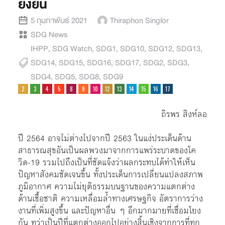
ยั่งยืน
5 กุมภาพันธ์ 2021
Thiraphon Singlor
SDG News
IHPP
,
SDG Watch
,
SDG1
,
SDG10
,
SDG12
,
SDG13
,
SDG14
,
SDG15
,
SDG16
,
SDG17
,
SDG2
,
SDG3
,
SDG4
,
SDG5
,
SDG8
,
SDG9
ถิรพร สิงห์ลอ
ปี 2564 อาจไม่ต่างไปจากปี 2563 ในแง่ประเด็นด้าน
สาธารณสุขอันเป็นผลพวงมาจากการแพร่ระบาดของโค
วิด-19 รวมไปถึงเป็นที่ชัดแจ้งว่าผลกระทบได้ทำให้เห็น
ปัญหาสังคมชัดเจนขึ้น ทั้งประเด็นการเปลี่ยนแปลงสภาพ
ภูมิอากาศ ความไม่ยุติธรรมบนฐานของความแตกต่าง
ด้านเชื้อชาติ ความเหลื่อมล้ำทางเศรษฐกิจ อัตราการว่าง
งานที่เพิ่มสูงขึ้น และปัญหาอื่น ๆ อีกมากมายที่เชื่อมโยง
กัน ทว่าเป็นปีที่แตกต่างออกไปอย่างสิ้นเชิงจากการที่ทุก