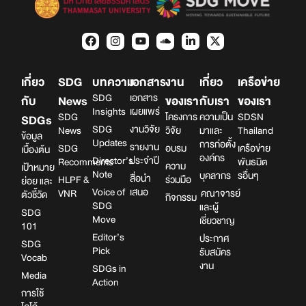
เกี่ยว
SDG
บทความ
เอกสาร
งาน
เกี่ยว
เครือข่าย
SDG
เอกสาร
กับ
News
ของเรา
กับเรา
ของเรา
Insights
เผยแพร่
SDG
โครงการ
ความเป็น
SDSN
SDGs
SDG
งานวิจัย
News
วิจัย
มาและ
Thailand
ข้อมูล
Updates
การก่อตั้ง
รายงาน
SDG
อบรม
เครือข่าย
เบื้องต้น
องค์กร
Director’s
ประจำปี
Recomments
พันธมิต
ความ
เป้าหมาย
Note
บุคลากร
รอื่นๆ
สื่อนำ
HLPF &
ร่วมมือ
ย่อย และ
Voice of
เสนอ
VNR
คณาจารย์
ตัวชี้วัด
กิจกรรม
SDG
และผู้
SDG
Move
เชี่ยวชาญ
101
Editor’s
ประกาศ
SDG
Pick
รับสมัคร
Vocab
งาน
SDGs in
Media
Action
การใช้