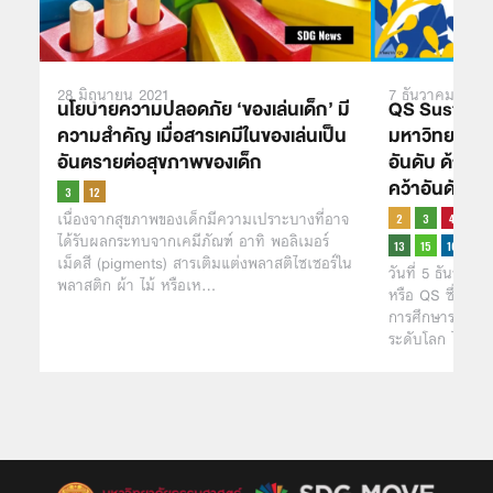
28 มิถุนายน 2021
7 ธันวาคม 2023
นโยบายความปลอดภัย ‘ของเล่นเด็ก’ มี
QS Sustaina
ความสำคัญ เมื่อสารเคมีในของเล่นเป็น
มหาวิทยาลัยไ
อันตรายต่อสุขภาพของเด็ก
อันดับ ด้าน 
คว้าอันดับ 1
เนื่องจากสุขภาพของเด็กมีความเปราะบางที่อาจ
ได้รับผลกระทบจากเคมีภัณฑ์ อาทิ พอลิเมอร์
เม็ดสี (pigments) สารเติมแต่งพลาสติไซเซอร์ใน
วันที่ 5 ธันวา
พลาสติก ผ้า ไม้ หรือเห…
หรือ QS ซึ่งเป็
การศึกษาระดับอุ
ระดับโลก ได้เผ