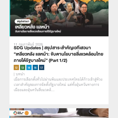
11 กุมภาพันธ์ 2026
SDG Updates | สรุปสาระสำคัญเวทีเสวนา
“เหลียวหลัง แลหน้า: จับตานโยบายสิ่งแวดล้อมไทย
ภายใต้รัฐบาลใหม่” (Part 1/2)
| บทนำ
เมื่อการเลือกตั้งทั่วไปผ่านพ้นและประเทศไทยได้ก้าวเข้าสู่ห้วง
เวลาสำคัญของการจัดตั้งรัฐบาลใหม่ แต่ทั้งฝุ่นควันทางการ
เมืองและฝุ่นควันสิ่งแวดล้…