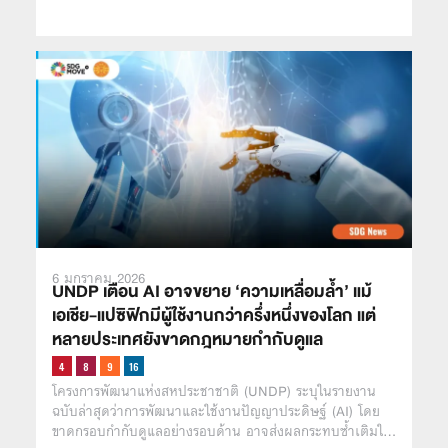
6 มกราคม 2026
UNDP เตือน AI อาจขยาย ‘ความเหลื่อมล้ำ’ แม้
เอเชีย-แปซิฟิกมีผู้ใช้งานกว่าครึ่งหนึ่งของโลก แต่
หลายประเทศยังขาดกฎหมายกำกับดูแล
โครงการพัฒนาแห่งสหประชาชาติ (UNDP) ระบุในรายงาน
ฉบับล่าสุดว่าการพัฒนาและใช้งานปัญญาประดิษฐ์ (AI) โดย
ขาดกรอบกำกับดูแลอย่างรอบด้าน อาจส่งผลกระทบซ้ำเติมใ…