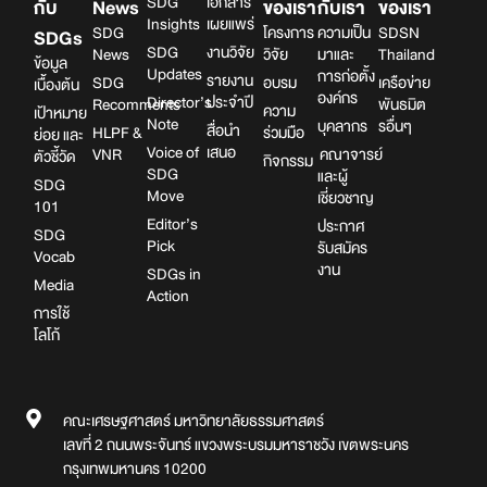
SDG
เอกสาร
กับ
News
ของเรา
กับเรา
ของเรา
Insights
เผยแพร่
SDG
โครงการ
ความเป็น
SDSN
SDGs
SDG
งานวิจัย
News
วิจัย
มาและ
Thailand
ข้อมูล
Updates
การก่อตั้ง
รายงาน
SDG
อบรม
เครือข่าย
เบื้องต้น
องค์กร
Director’s
ประจำปี
Recomments
พันธมิต
ความ
เป้าหมาย
Note
บุคลากร
รอื่นๆ
สื่อนำ
HLPF &
ร่วมมือ
ย่อย และ
Voice of
เสนอ
VNR
คณาจารย์
ตัวชี้วัด
กิจกรรม
SDG
และผู้
SDG
Move
เชี่ยวชาญ
101
Editor’s
ประกาศ
SDG
Pick
รับสมัคร
Vocab
งาน
SDGs in
Media
Action
การใช้
โลโก้
คณะเศรษฐศาสตร์ มหาวิทยาลัยธรรมศาสตร์
เลขที่ 2 ถนนพระจันทร์ แขวงพระบรมมหาราชวัง เขตพระนคร
กรุงเทพมหานคร 10200