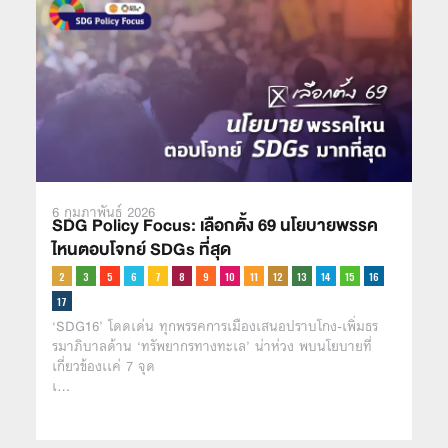
6 กุมภาพันธ์ 2026
SDG Policy Focus: เลือกตั้ง 69 นโยบายพรรค
ไหนตอบโจทย์ SDGs ที่สุด
‘SDG16’ โดดเด่น ทุกพรรคการเมืองเสนอปราบโกง-เพิ่มธร
รมาภิบาลด้าน ‘ทรัพยากรทางทะเล’ น่าห่วง พบนโยบายที่
เกี่ยวข้องเเค่ 7 จุด
เ…