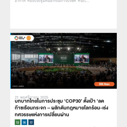
อากาศ ห้องประชุมคณะกรรมการบริษัท หรือใ…
21 พฤศจิกายน 2025
บทบาทไทยในการประชุม ‘COP30’ ตั้งเป้า ‘ลด
ก๊าซเรือนกระจก – ผลักดันกฎหมายโลกร้อน-เร่ง
ทศวรรษแห่งการเปลี่ยนผ่าน