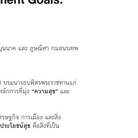
บุนนาค
และ
ภูษณิศา กมลนรเทพ
เดช บรมนารถบพิตรพระราชทานแก่
ักการที่มุ่ง
“ความสุข”
และ
รษฐกิจ การเมือง และสิ่ง
ประโยชน์สุข
คือสิ่งที่เป็น