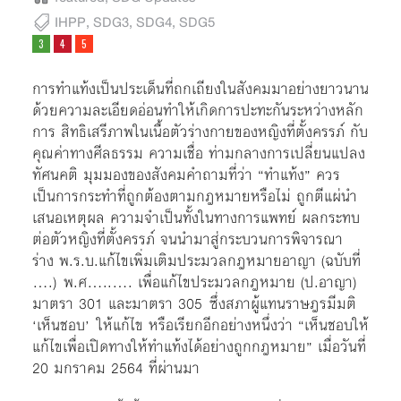
IHPP
,
SDG3
,
SDG4
,
SDG5
การทำแท้งเป็นประเด็นที่ถกเถียงในสังคมมาอย่างยาวนาน
ด้วยความละเอียดอ่อนทำให้เกิดการปะทะกันระหว่างหลัก
การ สิทธิเสรีภาพในเนื้อตัวร่างกายของหญิงที่ตั้งครรภ์ กับ
คุณค่าทางศีลธรรม ความเชื่อ ท่ามกลางการเปลี่ยนแปลง
ทัศนคติ มุมมองของสังคมคำถามที่ว่า “ทำแท้ง” ควร
เป็นการกระทำที่ถูกต้องตามกฎหมายหรือไม่ ถูกตีแผ่นำ
เสนอเหตุผล ความจำเป็นทั้งในทางการแพทย์ ผลกระทบ
ต่อตัวหญิงที่ตั้งครรภ์ จนนำมาสู่กระบวนการพิจารณา
ร่าง พ.ร.บ.แก้ไขเพิ่มเติมประมวลกฎหมายอาญา (ฉบับที่
….) พ.ศ…..…. เพื่อแก้ไขประมวลกฎหมาย (ป.อาญา)
มาตรา 301 และมาตรา 305 ซึ่งสภาผู้แทนราษฎรมีมติ
‘เห็นชอบ’ ให้แก้ไข หรือเรียกอีกอย่างหนึ่งว่า “เห็นชอบให้
แก้ไขเพื่อเปิดทางให้ทำแท้งได้อย่างถูกกฎหมาย” เมื่อวันที่
20 มกราคม 2564 ที่ผ่านมา