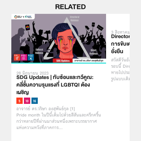
RELATED
3 สิงหาคม 2021
Director’s N
การขับเคลื่อ
ยั่งยืน
สวัสดีวันอังคารค
รอบนี้ Director
หายไปประมาณหนึ่ง
28 มิถุนายน 2023
SDG Updates | ทับซ้อนและทวีคูณ:
รูปแบบเดิม โดยช
คลี่ชั้นความรุนแรงที่ LGBTQI ต้อง
เผชิญ
อาจารย์ ดร.วริษา องสุพันธ์กุล [1]
Pride month ในปีนี้เต็มไปด้วยสีสันและครึกครื้น
กว่าหลายปีที่ผ่านมาส่วนหนึ่งเพราะบรรยากาศ
แห่งความหวังที่ภาคการ…