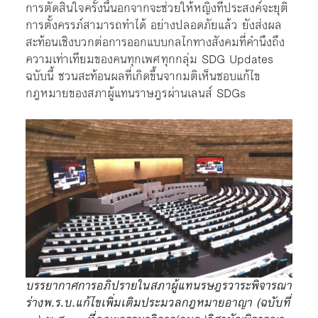
การตัดสินใจครั้งนี้นอกจากจะช่วยให้หญิงที่ประสงค์จะยุติ
การตั้งครรภ์สามารถทำได้ อย่างปลอดภัยแล้ว ยังส่งผล
สะท้อนเชิงบวกต่อการออกแบบกลไกทางสังคมที่คำนึงถึง
ความเท่าเทียมของคนทุกเพศ ทุกกลุ่ม SDG Updates
ฉบับนี้ ชวนสะท้อนผลที่เกิดขึ้นจากมติเห็นชอบแก้ไข
กฎหมายของสภาผู้แทนราษฎรผ่านเลนส์ SDGs
บรรยากาศการอภิปรายในสภาผู้แทนรษฎรวาระพิจารณา
ร่างพ.ร.บ.แก้ไขเพิ่มเติมประมวลกฎหมายอาญา (ฉบับที่