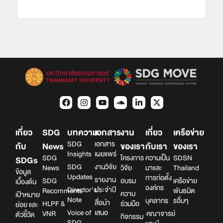
เกี่ยว
SDG
บทความ
เอกสาร
งาน
เกี่ยว
เครือข่าย
SDG
เอกสาร
กับ
News
ของเรา
กับเรา
ของเรา
Insights
เผยแพร่
SDG
โครงการ
ความเป็น
SDSN
SDGs
SDG
งานวิจัย
News
วิจัย
มาและ
Thailand
ข้อมูล
Updates
การก่อตั้ง
รายงาน
SDG
อบรม
เครือข่าย
เบื้องต้น
องค์กร
Director’s
ประจำปี
Recomments
พันธมิต
ความ
เป้าหมาย
Note
บุคลากร
รอื่นๆ
สื่อนำ
HLPF &
ร่วมมือ
ย่อย และ
Voice of
เสนอ
VNR
คณาจารย์
ตัวชี้วัด
กิจกรรม
SDG