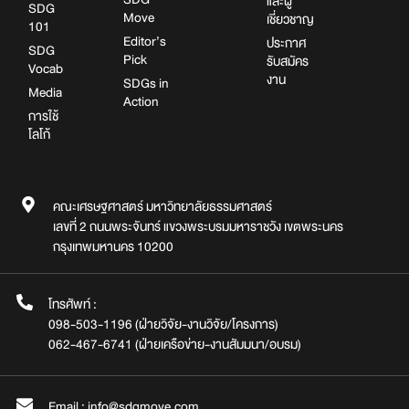
และผู้
SDG
Move
เชี่ยวชาญ
101
Editor’s
ประกาศ
SDG
Pick
รับสมัคร
Vocab
งาน
SDGs in
Media
Action
การใช้
โลโก้
คณะเศรษฐศาสตร์ มหาวิทยาลัยธรรมศาสตร์
เลขที่ 2 ถนนพระจันทร์ แขวงพระบรมมหาราชวัง เขตพระนคร
กรุงเทพมหานคร 10200
โทรศัพท์ :
098-503-1196 (ฝ่ายวิจัย-งานวิจัย/โครงการ)
062-467-6741 (ฝ่ายเครือข่าย-งานสัมมนา/อบรม)
Email : info@sdgmove.com