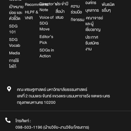
องค์กร
Director’s
ประจำปี
Recomments
พันธมิต
ความ
เป้าหมาย
Note
บุคลากร
รอื่นๆ
สื่อนำ
HLPF &
ร่วมมือ
ย่อย และ
Voice of
เสนอ
VNR
คณาจารย์
ตัวชี้วัด
กิจกรรม
SDG
และผู้
SDG
Move
เชี่ยวชาญ
101
Editor’s
ประกาศ
SDG
Pick
รับสมัคร
Vocab
งาน
SDGs in
Media
Action
การใช้
โลโก้
คณะเศรษฐศาสตร์ มหาวิทยาลัยธรรมศาสตร์
เลขที่ 2 ถนนพระจันทร์ แขวงพระบรมมหาราชวัง เขตพระนคร
กรุงเทพมหานคร 10200
โทรศัพท์ :
098-503-1196 (ฝ่ายวิจัย-งานวิจัย/โครงการ)