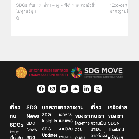
SDGs กับการ ‘อ่าน – ดู – ฟัง’ หาความยั่งยืน
“Eco-certified”
ในทุกแง่มุม
มาตรฐานที่กำหน
ดู
เกี่ยว
SDG
บทความ
เอกสาร
งาน
เกี่ยว
เครือข่าย
SDG
เอกสาร
กับ
News
ของเรา
กับเรา
ของเรา
Insights
เผยแพร่
SDG
โครงการ
ความเป็น
SDSN
SDGs
SDG
งานวิจัย
News
วิจัย
มาและ
Thailand
ข้อมูล
Updates
การก่อตั้ง
รายงาน
SDG
อบรม
เครือข่าย
เบื้องต้น