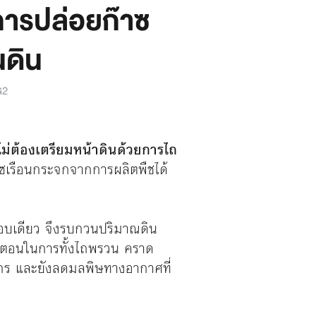
การปล่อยก๊าซ
นดิน
G2
่ต้องเตรียมหน้าดินด้วยการไถ
๊าซเรือนกระจกจากการผลิตพืชได้
งรอบเดียว จึงรบกวนปริมาณดิน
ั้นตอนในการทั้งไถพรวน คราด
ักร และยังลดมลพิษทางอากาศที่