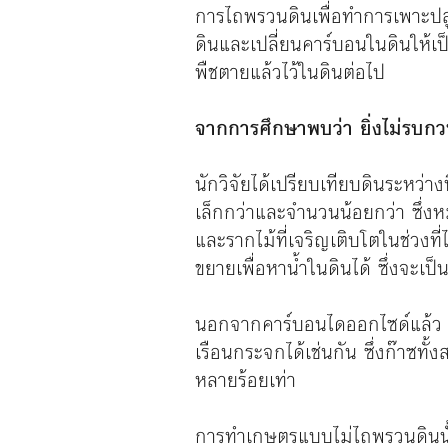
การไถพรวนดินเพื่อทำการเพาะปลู
ดินและเปลี่ยนคาร์บอนในดินให้เ
พืชตายแล้วไว้ในดินต่อไป
จากการศึกษาพบว่า ยิ่งไม่รบกวน
นักวิจัยได้เปรียบเทียบดินระห
เล็กกว่าและจำนวนน้อยกว่า ซึ่งห
และรากไม้ที่เจริญเติบโตในช่วงที
ขยายเพื่อหาน้ำในดินได้ ซึ่งจะเป
นอกจากคาร์บอนไดออกไซด์แล้ว จุล
เรือนกระจกได้เช่นกัน ซึ่งก๊าซ
หลายร้อยเท่า
การทำเกษตรแบบไม่ไถพรวนดินนั้