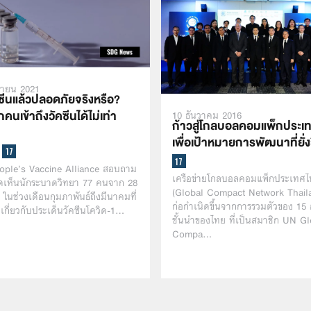
นายน 2021
คซีนแล้วปลอดภัยจริงหรือ?
คนเข้าถึงวัคซีนได้ไม่เท่า
10 ธันวาคม 2016
ก้าวสู่โกลบอลคอมแพ็กประเ
เพื่อเป้าหมายการพัฒนาที่ยั่ง
ople’s Vaccine Alliance สอบถาม
เครือข่ายโกลบอลคอมแพ็กประเทศ
ดเห็นนักระบาดวิทยา 77 คนจาก 28
(Global Compact Network Thailan
ในช่วงเดือนกุมภาพันธ์ถึงมีนาคมที่
ก่อกำเนิดขึ้นจากการรวมตัวของ 15 
เกี่ยวกับประเด็นวัคซีนโควิด-1…
ชั้นนำของไทย ที่เป็นสมาชิก UN Gl
Compa…