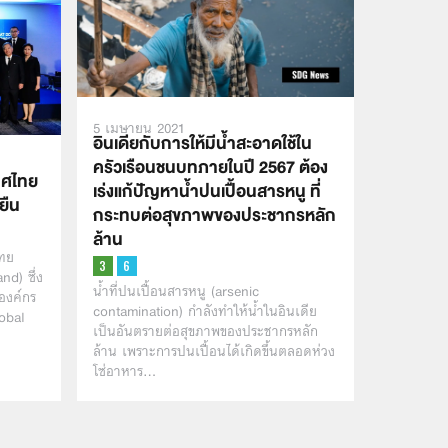
5 เมษายน 2021
อินเดียกับการให้มีน้ำสะอาดใช้ใน
ครัวเรือนชนบทภายในปี 2567 ต้อง
ทศไทย
เร่งแก้ปัญหาน้ำปนเปื้อนสารหนู ที่
ยืน
กระทบต่อสุขภาพของประชากรหลัก
ล้าน
ไทย
d) ซึ่ง
น้ำที่ปนเปื้อนสารหนู (arsenic
องค์กร
contamination) กำลังทำให้น้ำในอินเดีย
obal
เป็นอันตรายต่อสุขภาพของประชากรหลัก
ล้าน เพราะการปนเปื้อนได้เกิดขึ้นตลอดห่วง
โซ่อาหาร…