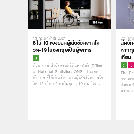
13 กุมภาพันธ์ 2021
22 มิถุ
6 ใน 10 ของยอดผู้เสียชีวิตจากโค
ฉีดวั
วิด-19 ในอังกฤษเป็นผู้พิการ
หากทุก
เทียม
ตัวเลขจากสำนักงานสถิติแห่งชาติ (Office
of National Statistics: ONS) ประเทศ
The Pe
อังกฤษ ชี้ให้เห็นว่าจำนวนผู้เสียชีวิตจากโค
ความคิ
วิด-19 เกือบ 6 คนในทุกๆ 10 คน ในอ…
ประเทศ 
ผ่านมา 