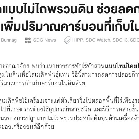
ูกแบบไม่ไถพรวนดิน ช่วยลด
เพิ่มปริมาณคาร์บอนที่เก็บใ
a Bunnag
SDG News
IHPP
,
SDG Watch
,
SDG13
,
SD
สหราชอาณาจักร พบว่าแนวทาง
การทำไร่ทำสวนแบบใหม่โดยไม
ลุมในดินเพื่อใส่เมล็ดพันธุ์แทน วิธีนี้สามารถลดการปล่อยก
มปริมาณการกักเก็บคาร์บอนในดินด้วย
ล็ดพืชใช้เครื่องเจาะแค่ตัวเดียววิ่งไปตลอดพื้นที่ไร่เพีย
วไปที่เกษตรกรต้องใช้อุปกรณ์หลายชนิด และวิธีการหลายข
แนวทางการปลูกแบบไม่ไถพรวนประหยัดต้นทุนด้านเครื่องจ
ลของเครื่องยนต์อีกด้วย