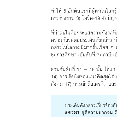
ทำให้ 5 อันดับแรกที่ผู้คนในโลก
การว่างงาน 3) โควิด-19 4) ปั
ที่น่าสนใจคือกระแสความกังวลที่
ความกังวลต่อประเด็นดังกล่าว น
กล่าวในโลกจะมีมากขึ้นเรื่อย ๆ 
6) การศึกษา (อันดับที่ 7) ภาษี (อั
ส่วนอันดับที่ 11 – 18 นั้น ได้แ
14) การเติบโตของแนวคิดสุดโต่ง
สังคม 17) การเข้าถึงเครดิต และ
ประเด็นดังกล่าวเกี่ยวข้องกั
#SDG1 ยุติความยากจน
ซ