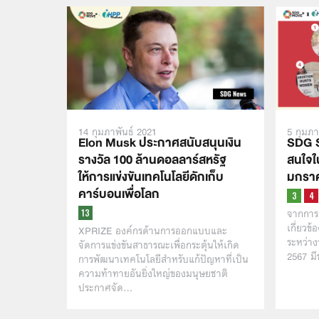
14 กุมภาพันธ์ 2021
5 กุมภา
Elon Musk ประกาศสนับสนุนเงิน
SDG S
รางวัล 100 ล้านดอลลาร์สหรัฐ
สนใจใ
ให้การแข่งขันเทคโนโลยีดักเก็บ
มกรา
คาร์บอนเพื่อโลก
จากการส
เกี่ยวข
XPRIZE องค์กรด้านการออกแบบและ
ระหว่าง
จัดการแข่งขันสาธารณะเพื่อกระตุ้นให้เกิด
2567 มี
การพัฒนาเทคโนโลยีสำหรับแก้ปัญหาที่เป็น
ความท้าทายอันยิ่งใหญ่ของมนุษยชาติ
ประกาศจัด…