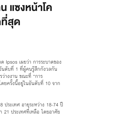
น แซงหน้าโค
ี่สุด
ลาด Ipsos เผยว่า การระบาดของ
บที่ 1 ที่ผู้คนรู้สึกกังวลกัน
รว่างงาน ขณะที่ “การ
ครั้งนี้อยู่ในอันดับที่ 10 จาก
 ประเทศ อายุระหว่าง 18-74 ปี
ก 21 ประเทศที่เหลือ โดยอาศัย