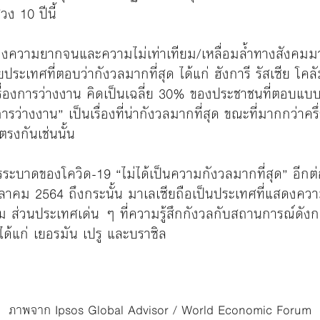
วง 10 ปีนี้
องความยากจนและความไม่เท่าเทียม/เหลื่อมล้ำทางสังคมมาก
ทศที่ตอบว่ากังวลมากที่สุด ได้แก่ ฮังการี รัสเซีย โคลัม
ป็นเรื่องการว่างงาน คิดเป็นเฉลี่ย 30% ของประชาชนที่ตอ
ว่างงาน” เป็นเรื่องที่น่ากังวลมากที่สุด ขณะที่มากกว่า
ตรงกันเช่นนั้น
รระบาดของโควิด-19 “ไม่ได้เป็นความกังวลมากที่สุด” อีกต่
ตุลาคม 2564 ถึงกระนั้น มาเลเซียถือเป็นประเทศที่แสดงควา
่วนประเทศเด่น ๆ ที่ความรู้สึกกังวลกับสถานการณ์ดังกล
 ได้แก่ เยอรมัน เปรู และบราซิล
ภาพจาก Ipsos Global Advisor / World Economic Forum