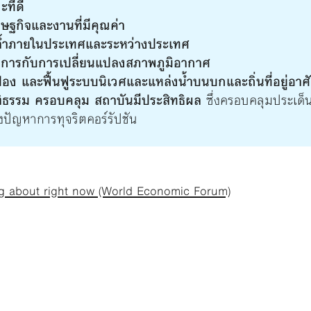
ี่ดี
ฐกิจและงานที่มีคุณค่า
้ำภายในประเทศและระหว่างประเทศ
ดการกับการเปลี่ยนแปลงสภาพภูมิอากาศ
อง และฟื้นฟูระบบนิเวศและแหล่งน้ำบนบกและถิ่นที่อยู่อาศ
ิธรรม ครอบคลุม สถาบันมีประสิทธิผล
ซึ่งครอบคลุมประเด
ปัญหาการทุจริตคอร์รัปชัน
ing about right now (World Economic Forum)