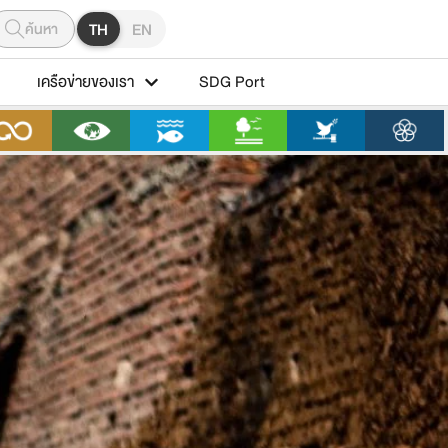
ค้นหา
TH
EN
เครือข่ายของเรา
SDG Port