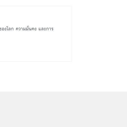
ปของโลก ความมั่นคง และการ