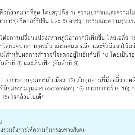
รู้สึกกังวลมากที่สุด โดยสรุปคือ 1) ความยากจนและความไม่
ญหาการทุจริตคอร์รัปชัน และ 5) อาชญากรรมและความรุนแร
มีต่อการเปลี่ยนแปลงสภาพภูมิอากาศมีเพิ่มขึ้น โดยเฉลี่ย
ำโดยแคนาดา เยอรมัน และออนเตรเลีย และยังมีแนวโน้มว่าค
แม้สำหรับผลการสำรวจนี้จะตกอยู่ในอันดับที่ 10 โดยเป็นรอ
นดับที่ 8) และเงินเฟ้อ (อันดับที่ 9)
ก่ 11) การควบคุมการเข้าเมือง 12) ภัยคุกคามที่มีต่อสิ่งแวด
ที่นิยมความรุนแรง (extremism) 15) การก่อการร้าย 16) ก
 18) โรคอ้วนในเด็ก
บ
ึ่งรวมถึงการให้ความคุ้มครองทางสังคม