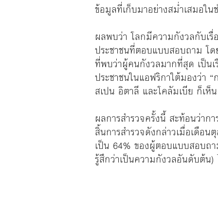
ข้อมูลที่เก็บมาอย่างสม่ำเสมอในช่
ผลพบว่า โลกมีความกังวลกับเรื่
ประชาชนที่ตอบแบบสอบถาม โดยประเ
ที่พบว่าผู้คนกังวลมากที่สุด เ
ประชาชนในแอฟริกาใต้มองว่า “การ
สเปน อิตาลี และโคลัมเบีย ก็เห็น
ผลการสำรวจครั้งนี้ สะท้อนว่ากา
สิ้นการสำรวจดังกล่าวเมื่อเดือน
เป็น 64% ของผู้ตอบแบบสอบถาม ส
รู้สึกว่าเป็นความกังวลอันดับต้น)