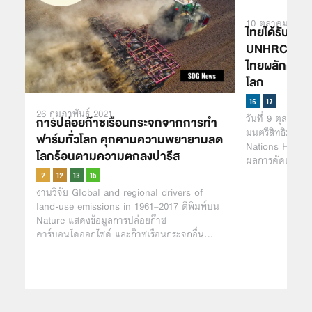
10 ตุลาคม 2024
ไทยได้รับคัด
UNHRC -โฆษก
ไทยผลักดันปร
โลก
26 กุมภาพันธ์ 2021
วันที่ 9 ตุลาคม
การปล่อยก๊าซเรือนกระจกจากการทำ
มนตรีสิทธิมนุษ
ฟาร์มทั่วโลก คุกคามความพยายามลด
Nations Human
โลกร้อนตามความตกลงปารีส
ผลการคัดเลือก
งานวิจัย Global and regional drivers of
land-use emissions in 1961–2017 ตีพิมพ์บน
Nature แสดงข้อมูลการปล่อยก๊าซ
คาร์บอนไดออกไซด์ และก๊าซเรือนกระจกอื่น…