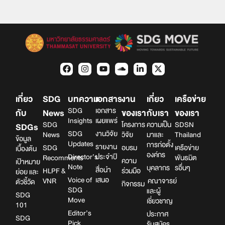
เกี่ยว
SDG
บทความ
เอกสาร
งาน
เกี่ยว
เครือข่าย
SDG
เอกสาร
กับ
News
ของเรา
กับเรา
ของเรา
Insights
เผยแพร่
SDG
โครงการ
ความเป็น
SDSN
SDGs
SDG
งานวิจัย
News
วิจัย
มาและ
Thailand
ข้อมูล
Updates
การก่อตั้ง
รายงาน
SDG
อบรม
เครือข่าย
เบื้องต้น
องค์กร
Director’s
ประจำปี
Recomments
พันธมิต
ความ
เป้าหมาย
Note
บุคลากร
รอื่นๆ
สื่อนำ
HLPF &
ร่วมมือ
ย่อย และ
Voice of
เสนอ
VNR
คณาจารย์
ตัวชี้วัด
กิจกรรม
SDG
และผู้
SDG
Move
เชี่ยวชาญ
101
Editor’s
ประกาศ
SDG
Pick
รับสมัคร