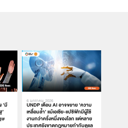
6 มกราคม 2026
 ‘มี
UNDP เตือน AI อาจขยาย ‘ความ
ฐ’
เหลื่อมล้ำ’ แม้เอเชีย-แปซิฟิกมีผู้ใช้
ฤษ
งานกว่าครึ่งหนึ่งของโลก แต่หลาย
ประเทศยังขาดกฎหมายกำกับดูแล