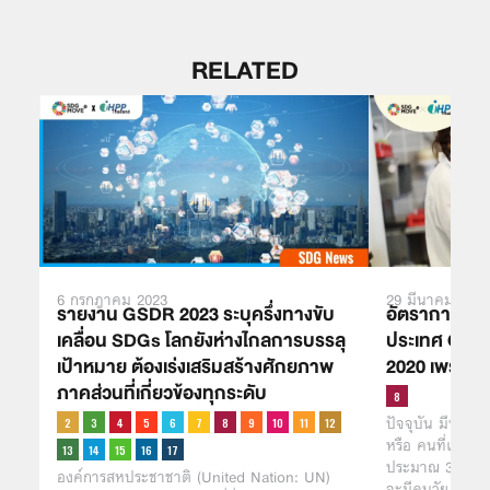
RELATED
6 กรกฎาคม 2023
29 มีนาคม 2021
รายงาน GSDR 2023 ระบุครึ่งทางขับ
อัตราการว่า
เคลื่อน SDGs โลกยังห่างไกลการบรรลุ
ประเทศ OECD 
เป้าหมาย ต้องเร่งเสริมสร้างศักยภาพ
2020 เพราะผ
ภาคส่วนที่เกี่ยวข้องทุกระดับ
ปัจจุบัน มีประช
หรือ คนที่เกิดร
ประมาณ 30% ขอ
องค์การสหประชาชาติ (United Nation: UN)
จะมีคนวัย Gen 