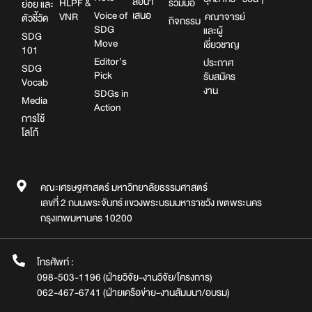
สื่อนำ
HLPF &
ร่วมมือ
ย่อย และ
Voice of
เสนอ
VNR
คณาจารย์
ตัวชี้วัด
กิจกรรม
SDG
และผู้
SDG
Move
เชี่ยวชาญ
101
Editor’s
ประกาศ
SDG
Pick
รับสมัคร
Vocab
งาน
SDGs in
Media
Action
การใช้
โลโก้
คณะเศรษฐศาสตร์ มหาวิทยาลัยธรรมศาสตร์
เลขที่ 2 ถนนพระจันทร์ แขวงพระบรมมหาราชวัง เขตพระนคร
กรุงเทพมหานคร 10200
โทรศัพท์ :
098-503-1196 (ฝ่ายวิจัย-งานวิจัย/โครงการ)
062-467-6741 (ฝ่ายเครือข่าย-งานสัมมนา/อบรม)