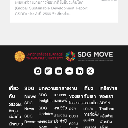
เผยแพร่รายงานการพัฒนาที่ยั่งยืนระดับโลก
(Global Sustainable Development Report:
GSDR) ประจำปี 2566 ซึ่งเขียนโด…
เกี่ยว
SDG
บทความ
เอกสาร
งาน
เกี่ยว
เครือข่าย
SDG
เอกสาร
กับ
News
ของเรา
กับเรา
ของเรา
Insights
เผยแพร่
SDG
โครงการ
ความเป็น
SDSN
SDGs
SDG
งานวิจัย
News
วิจัย
มาและ
Thailand
ข้อมูล
Updates
การก่อตั้ง
รายงาน
SDG
อบรม
เครือข่าย
เบื้องต้น
องค์กร
Director’s
ประจำปี
Recomments
พันธมิต
ความ
เป้าหมาย
Note
บุคลากร
รอื่นๆ