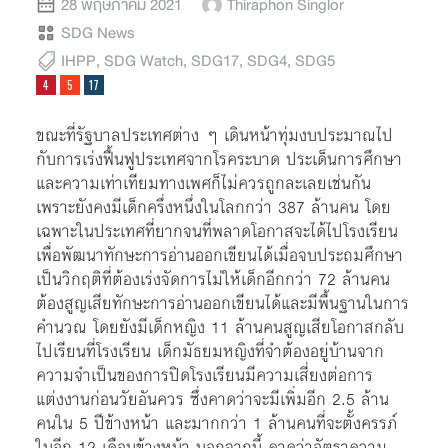
28 พฤษภาคม 2021
Thiraphon Singlor
SDG News
IHPP
,
SDG Watch
,
SDG17
,
SDG4
,
SDG5
ขณะที่รัฐบาลประเทศต่าง ๆ เดินหน้าทุ่มงบประมาณไป
กับการเร่งฟื้นฟูประเทศจากโรคระบาด ประเด็นการศึกษา
และความเท่าเทียมทางเพศก็ไม่ควรถูกละเลยเช่นกัน
เพราะยังคงมีเด็กครึ่งหนึ่งในโลกกว่า 387 ล้านคน โดย
เฉพาะในประเทศที่ยากจนที่พลาดโอกาสจะได้ไปโรงเรียน
เพื่อพัฒนาทักษะการอ่านออกเขียนได้เมื่อจบประถมศึกษา
เป็นวิกฤติที่ต้องเร่งจัดการไม่ให้เด็กอีกกว่า 72 ล้านคน
ต้องสูญเสียทักษะการอ่านออกเขียนได้และมีพื้นฐานในการ
คำนวณ โดยยังมีเด็กหญิง 11 ล้านคนสูญเสียโอกาสกลับ
ไปเรียนที่โรงเรียน เด็กมัธยมหญิงที่จำต้องอยู่บ้านจาก
ความจำเป็นของการปิดโรงเรียนมีความเสี่ยงต่อการ
แต่งงานก่อนวัยอันควร ซึ่งคาดว่าจะมีเพิ่มอีก 2.5 ล้าน
คนใน 5 ปีข้างหน้า และมากกว่า 1 ล้านคนที่จะตั้งครรภ์
ในอีก 12 เดือนข้างหน้า นอกจากนี้ คาดว่าอัตราความ