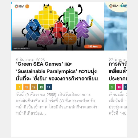
9 ธันวาคม 2025
27 มกราคม 202
‘Green SEA Games’ และ
การเข้าถึงวัค
‘Sustainable Paralympics’ ความมุ่ง
เหลื่อมล้ำ” 
มั่นที่จะ ‘ยั่งยืน’ ของวงการกีฬาอาเซียน
ประชาคมโลก
วันนี้ (9 ธันวาคม 2568) เป็นวันเปิดฉากการ
เขียนเมื่อ 20 
แข่งขันกีฬาซีเกมส์ ครั้งที่ 33 ซึ่งประเทศไทยรับ
เมื่อวันที่ 18 มก
หน้าที่เป็นเจ้าภาพ โดยมีตัวแทนนักกีฬาและเจ้า
ประชุมคณะกรรม
หน้าที่เกี่ยวข้อง…
ครั้งที่ 148 (