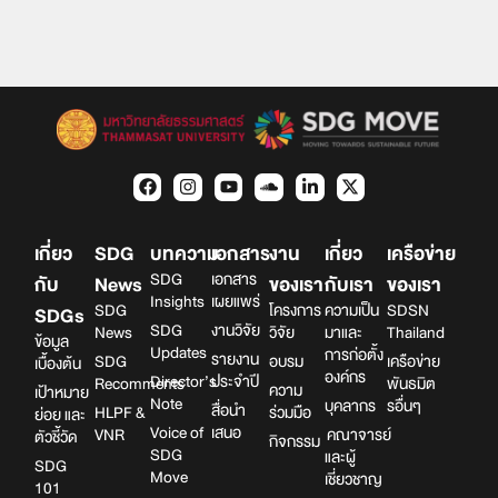
เกี่ยว
SDG
บทความ
เอกสาร
งาน
เกี่ยว
เครือข่าย
SDG
เอกสาร
กับ
News
ของเรา
กับเรา
ของเรา
Insights
เผยแพร่
SDG
โครงการ
ความเป็น
SDSN
SDGs
SDG
งานวิจัย
News
วิจัย
มาและ
Thailand
ข้อมูล
Updates
การก่อตั้ง
รายงาน
SDG
อบรม
เครือข่าย
เบื้องต้น
องค์กร
Director’s
ประจำปี
Recomments
พันธมิต
ความ
เป้าหมาย
Note
บุคลากร
รอื่นๆ
สื่อนำ
HLPF &
ร่วมมือ
ย่อย และ
Voice of
เสนอ
VNR
คณาจารย์
ตัวชี้วัด
กิจกรรม
SDG
และผู้
SDG
Move
เชี่ยวชาญ
101