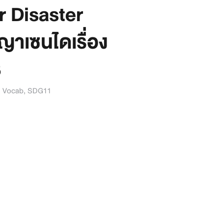
 Disaster
าเซนไดเรื่อง
3
 Vocab
,
SDG11