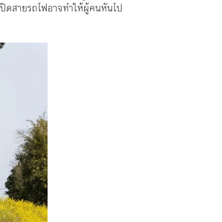
ารปิดสายรถไฟอาจทำให้ผู้คนหันไป