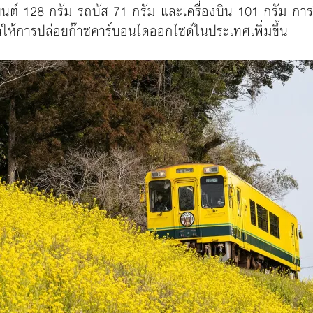
ถยนต์ 128 กรัม รถบัส 71 กรัม และเครื่องบิน 101 กรัม ก
ลให้การปล่อยก๊าซคาร์บอนไดออกไซด์ในประเทศเพิ่มขึ้น