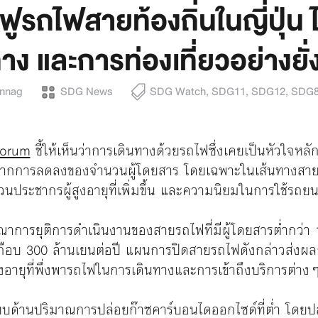
ฟูรถไฟสายท้องถิ่นในญี่ปุ่น
ง และการท่องเที่ยวอย่างยั่
unnag
SDG News
SDG Watch
,
SDG11
,
SDG12
,
SDG
Forum
ชี้ให้เห็นว่าการเดินทางด้วยรถไฟซึ่งเคยเป็นหัวใจห
จากการลดลงของจำนวนผู้โดยสาร โดยเฉพาะในเส้นทางสายร
ระชากรผู้สูงอายุที่เพิ่มขึ้น และความนิยมในการใช้รถยนต์
ารณาการยุติการดำเนินงานของสายรถไฟที่มีผู้โดยสารต่ำกว่า 
ือบ 300 ล้านเยนต่อปี แผนการปิดสายรถไฟดังกล่าวส่งผล
งอายุที่พึ่งพารถไฟในการเดินทางและการเข้าถึงบริการต่าง
ียบด้านปริมาณการปล่อยก๊าซคาร์บอนไดออกไซด์ที่ต่ำ โดยปล