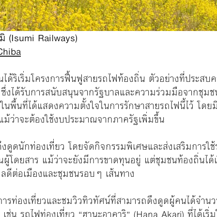
มิ (Isumi Railways)
 Chiba
่ปุ่นได้ริเริ่มโครงการฟื้นฟูสายรถไฟท้องถิ่น ตัวอย่างที่ประส
ะ ซึ่งได้รับการสนับสนุนจากรัฐบาลและความร่วมมือจากชุม
นในพื้นที่ได้แสดงความตั้งใจในการรักษาสายรถไฟนี้ไว้ โด
อแม้ว่าจะต้องใช้งบประมาณจากภาครัฐเพิ่มขึ้น
ดึงดูดนักท่องเที่ยว โดยจัดกิจกรรมพิเศษและส่งเสริมการใช้รถไฟ
ผู้โดยสาร แม้ว่าจะยังมีการขาดทุนอยู่ แต่ชุมชนท้องถิ่นได
งผลดีต่อเมืองและชุมชนรอบๆ เส้นทาง
่อการท่องเที่ยวและชมวิวทิวทัศน์ที่สามารถดึงดูดผู้คนได้จำ
่น รถไฟท่องเที่ยว “ฮานะอาคาริ” (Hana Akari) ที่ได้เริ่มให้