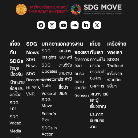
เกี่ยว
SDG
บทความ
เอกสาร
งาน
เกี่ยว
เครือข่าย
SDG
เอกสาร
กับ
News
ของเรา
กับเรา
ของเรา
Insights
เผยแพร่
SDG
โครงการ
ความเป็น
SDSN
SDGs
SDG
งานวิจัย
News
วิจัย
มาและ
Thailand
ข้อมูล
Updates
การก่อตั้ง
รายงาน
SDG
อบรม
เครือข่าย
เบื้องต้น
องค์กร
Director’s
ประจำปี
Recomments
พันธมิต
ความ
เป้าหมาย
Note
บุคลากร
รอื่นๆ
สื่อนำ
HLPF &
ร่วมมือ
ย่อย และ
Voice of
เสนอ
VNR
คณาจารย์
ตัวชี้วัด
กิจกรรม
SDG
และผู้
SDG
Move
เชี่ยวชาญ
101
Editor’s
ประกาศ
SDG
Pick
รับสมัคร
Vocab
งาน
SDGs in
Media
Action