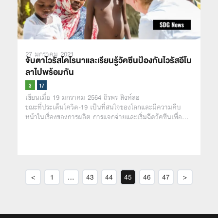
27 มกราคม 2021
จับตาไวรัสโคโรนาและเรียนรู้วัคซีนป้องกันไวรัสอีโบ
ลาไปพร้อมกัน
เขียนเมื่อ 19 มกราคม 2564 ถิรพร สิงห์ลอ
ขณะที่ประเด็นโควิด-19 เป็นที่สนใจของโลกและมีความคืบ
หน้าในเรื่องของการผลิต การแจกจ่ายและเริ่มฉีดวัคซีนเพื่อ…
<
1
…
43
44
45
46
47
>