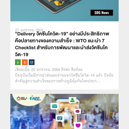
27 มกราคม 2021
“Delivery วัคซีนโควิด-19” อย่างมีประสิทธิภาพ
คือปลายทางของความสำเร็จ : WTO แนะนำ 7
Checklist สำหรับการพัฒนาและนำส่งวัคซีนโค
วิด-19
เขียนเมื่อ 25 มกราคม 2564 ถิรพร สิงห์ลอ
ปัจจุบันเริ่มมีการนำส่งและจ่ายแจกวัคซีนโควิด-19 แล้ว ปัจจัย
สำคัญสู่ความสำเร็จของการสร้างภูมิคุ้มกันโรคประก…