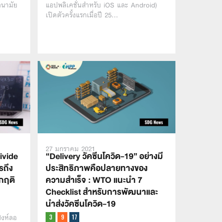
อนามัย
แอปพลิเคชั่นสำหรับ iOS และ Android)
เปิดตัวครั้งแรกเมื่อปี 25…
27 มกราคม 2021
divide
“Delivery วัคซีนโควิด-19” อย่างมี
รถึง
ประสิทธิภาพคือปลายทางของ
กฤติ
ความสำเร็จ : WTO แนะนำ 7
Checklist สำหรับการพัฒนาและ
นำส่งวัคซีนโควิด-19
ิงห์ลอ