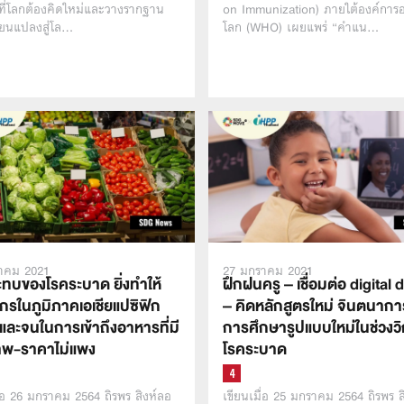
ที่โลกต้องคิดใหม่และวางรากฐาน
on Immunization) ภายใต้องค์การ
่ยนแปลงสู่โล…
โลก (WHO) เผยแพร่ “คำแน…
าคม 2021
27 มกราคม 2021
ทบของโรคระบาด ยิ่งทำให้
ฝึกฝนครู – เชื่อมต่อ digital 
กรในภูมิภาคเอเชียแปซิฟิก
– คิดหลักสูตรใหม่ จินตนากา
และจนในการเข้าถึงอาหารที่มี
การศึกษารูปแบบใหม่ในช่วงวิ
พ-ราคาไม่แพง
โรคระบาด
ื่อ 26 มกราคม 2564 ถิรพร สิงห์ลอ
เขียนเมื่อ 25 มกราคม 2564 ถิรพร ส