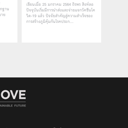
ร
เขียนเมื่อ 25 มกราคม 2564 ถิรพร สิงห์ลอ
รากฐาน
ปัจจุบันเริ่มมีการนำส่งและจ่ายแจกวัคซีนโค
ขยาย
วิด-19 แล้ว ปัจจัยสำคัญสู่ความสำเร็จของ
การสร้างภูมิคุ้มกันโรคประก…