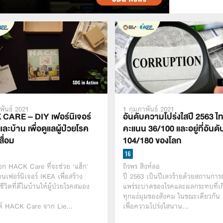
1 กุมภาพันธ์ 2021
พันธ์ 2021
อันดับความโปร่งใสปี 2563 ไท
CARE – DIY เฟอร์นิเจอร์
คะแนน 36/100 และอยู่ที่อันดั
ละบ้าน เพื่อดูแลผู้ป่วยโรค
104/180 ของโลก
ื่อม
ถิรพร สิงห์ลอ
ก HACK Care ที่จะช่วย ‘แฮ็ก’
ปี 2563 เป็นปีเลวร้ายด้วยสถานการ
านเฟอร์นิเจอร์ IKEA เพื่อสร้าง
แพร่ระบาดของโรคและผลกระทบที่เกิ
ีวิตที่ดีในบ้านให้ผู้ป่วยโรคสมอง
ทุกแง่มุมของสังคม ในขณะเดียวกัน 
เพื่อความโปร่งใสนาน…
ต์ HACK Care จาก Lie…