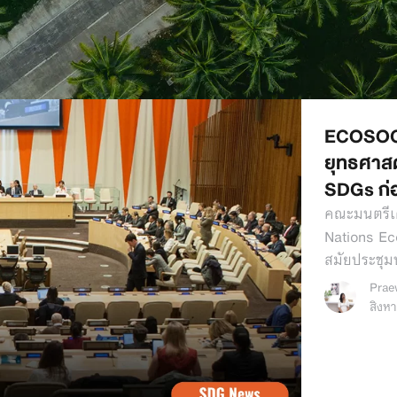
ECOSOC 
ยุทธศาสตร
SDGs ก่อ
คณะมนตรีเ
Nations Ec
สมัยประชุ
Prae
สิงห