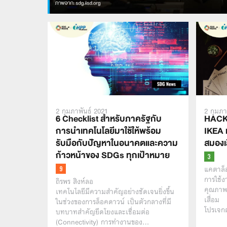
2 กุมภาพันธ์ 2021
2 กุมภา
6 Checklist สำหรับภาครัฐกับ
HACK 
การนำเทคโนโลยีมาใช้ให้พร้อม
IKEA แ
รับมือกับปัญหาในอนาคตและความ
สมองเส
ก้าวหน้าของ SDGs ทุกเป้าหมาย
แคตาล็อ
การใช้ง
ถิรพร สิงห์ลอ
คุณภาพช
เทคโนโลยีมีความสำคัญอย่างชัดเจนยิ่งขึ้น
เสื่อม
ในช่วงของการล็อคดาวน์ เป็นตัวกลางที่มี
โปรเจก
บทบาทสำคัญยึดโยงและเชื่อมต่อ
(Connectivity) การทำงานของ…