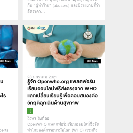
กับ “ผู้ทำร้าย” (abusers) และมีรายงานชี้ว่า
อัตราคว…
28 มกราคม 2021
ีน
รู้จัก Openwho.org แพลตฟอร์ม
เรียนออนไลน์ฟรีส่งตรงจาก WHO
ะไร
แลกเปลี่ยนเรียนรู้เพื่อตอบสนองต่อ
วิกฤติฉุกเฉินด้านสุขภาพ
ถิรพร สิงห์ลอ
OpenWHO แพลตฟอร์มเรียนออนไลน์ซึ่งจัด
perts
ทำโดยองค์การอนามัยโลก (WHO) (รวมถึง