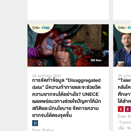
29 มกราคม 2021
29 มกร
การจัดทำข้อมูล “Disaggregated
“Tale
data” มีความท้าทายและจะช่วยวัด
หลังโค
ความยากจนได้อย่างไร? UNECE
ศึกษา”
เผยแพร่แนวทางช่วยไขปัญหาให้นัก
ได้สำ
สถิติและนักนโยบาย จัดการความ
ยากจนได้ตรงจุดขึ้น
ถิรพร ส
“Talent
เพื่อ 
ถิรพร สิงห์ลอ