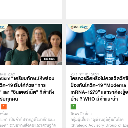
าคม 2021
28 มกราคม 2021
ntism” เตรียมทักษะให้พร้อม
ใครควรฉีดหรือไม่ควรฉีดวัคซ
วิด-19 เริ่มได้ด้วย “การ
ป้องกันโควิด-19 “Moderna
 และ “อินเตอร์เน็ต” ที่เข้าถึง
mRNA-1273” และเราต้องรู้อ
หรับทุกคน
บ้าง ? WHO มีคำแนะนำ
ิงห์ลอ
ถิรพร สิงห์ลอ
ism” เป็นคำที่ปรากฏตัวมาสักระยะ
กลุ่มผู้เชี่ยวชาญด้านภูมิคุ้มกันโรค
“Reset” ระบบทางสังคมและเศรษฐกิจ
(Strategic Advisory Group of Ex