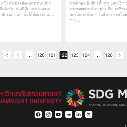
รณ์โรคระบาดส่งผลกระทบไปทุก
การศึกษาเป็นสิทธิพื้นฐานและบริกา
ี่เด่นชัดอย่างที่มีต่อการจ้างงาน
สาธารณะสำหรับทุกคน ที่นำมาซึ่ง
าสการมีงานทำนั้นได้ส่งผลต่อเน…
ของโอกาสต่าง ๆ ในชีวิต การขยับ
ทาง…
<
1
…
120
121
122
123
124
…
128
>