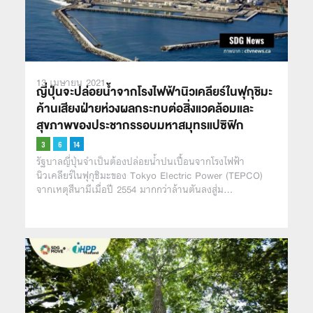
13 เมษายน 2021
ญี่ปุ่นจะปล่อยน้ำจากโรงไฟฟ้านิวเคลียร์ในฟุกุชิมะ
ค้านเสียงฝ่ายห่วงผลกระทบต่อสิ่งแวดล้อมและ
สุขภาพของประชากรรอบมหาสมุทรแปซิฟิก
รัฐบาลญี่ปุ่นจำเป็นต้องปล่อยน้ำปนเปื้อนจากโรงไฟฟ้า
นิวเคลียร์ในฟุกุชิมะของ Tokyo Electric Power (TEPCO)
จากเหตุสึนามีเมื่อปี 2554 มากกว่าล้านตันลงสู่ม…