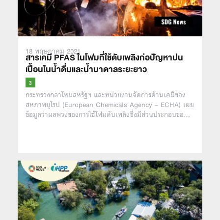
18 พฤษภาคม 2021
สารเคมี PFAS ในโฟมที่ใช้ดับเพลิงก่อปัญหาปน
เปื้อนในน้ำดื่มและน้ำบาดาลระยะยาว
กระทรวงกลาโหมสหรัฐฯ และหน่วยงานจัดการด้านเคมีของ
สหภาพยุโรป (European Chemicals Agency – ECHA) เผย
ข้อมูลว่าผลพวงของการใช้โฟมดับเพลิงซึ่งมีส่วนประกอบขอ…