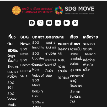
เกี่ยว
SDG
บทความ
เอกสาร
งาน
เกี่ยว
เครือข่าย
SDG
เอกสาร
กับ
News
ของเรา
กับเรา
ของเรา
Insights
เผยแพร่
SDG
โครงการ
ความเป็น
SDSN
SDGs
SDG
งานวิจัย
News
วิจัย
มาและ
Thailand
ข้อมูล
Updates
การก่อตั้ง
รายงาน
SDG
อบรม
เครือข่าย
เบื้องต้น
องค์กร
Director’s
ประจำปี
Recomments
พันธมิต
ความ
เป้าหมาย
Note
บุคลากร
รอื่นๆ
สื่อนำ
HLPF &
ร่วมมือ
ย่อย และ
Voice of
เสนอ
VNR
คณาจารย์
ตัวชี้วัด
กิจกรรม
SDG
และผู้
SDG
Move
เชี่ยวชาญ
101
Editor’s
ประกาศ
SDG
Pick
รับสมัคร
Vocab
งาน
SDGs in
Media