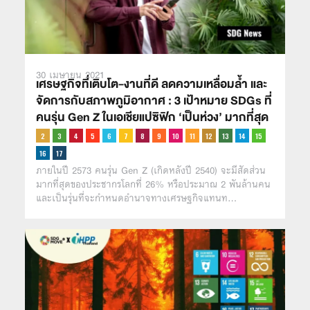
30 เมษายน 2021
เศรษฐกิจที่เติบโต-งานที่ดี ลดความเหลื่อมล้ำ และ
จัดการกับสภาพภูมิอากาศ : 3 เป้าหมาย SDGs ที่
คนรุ่น Gen Z ในเอเชียแปซิฟิก ‘เป็นห่วง’ มากที่สุด
ภายในปี 2573 คนรุ่น Gen Z (เกิดหลังปี 2540) จะมีสัดส่วน
มากที่สุดของประชากรโลกที่ 26% หรือประมาณ 2 พันล้านคน
และเป็นรุ่นที่จะกำหนดอำนาจทางเศรษฐกิจแทนท…