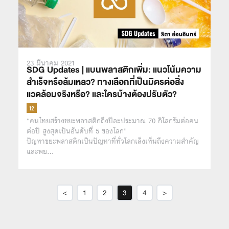
23 มีนาคม 2021
SDG Updates | แบนพลาสติกเพิ่ม: แนวโน้มความ
สำเร็จหรือล้มเหลว? ทางเลือกที่เป็นมิตรต่อสิ่ง
แวดล้อมจริงหรือ? และใครบ้างต้องปรับตัว?
“คนไทยสร้างขยะพลาสติกถึงปีละประมาณ 70 กิโลกรัมต่อคน
ต่อปี สูงสุดเป็นอันดับที่ 5 ของโลก”
ปัญหาขยะพลาสติกเป็นปัญหาที่ทั่วโลกเล็งเห็นถึงความสำคัญ
และพย…
<
1
2
3
4
>