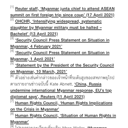
[1]
Reuter staff, ‘Myanmar junta chief to attend ASEAN
summit on first foreign trip since coup’ (17 April 2021)
[2]
OHCHR, ‘Intensifying widespread, systematic
slaughter by Myanmar military must be halted –
Bachelet’ (13 April 2021)
[3]
‘Security Council Press Statement on Situation in
Myanmar, 4 February 2021’
[4]
‘Security Council Press Statement on Situation in
Myanmar, 1 April 2021’
[5]
‘Statement by the President of the Security Council
on Myanmar, 10 March, 2021’
[6]
ตัวอย่างเช่นคำกล่าวของเจ้าหน้าที่ระดับสูงของสหภาพยุโรป
ตามรายงานข่าวฉบับนี้ Kate Abnett,
‘China, Russia
undermine international Myanmar response, EU’s top
diplomat says’, Reuters (11 April 2021)
[7]
Human Rights Council, ‘Human Rights Implications
on the Crisis in Myanmar’
[8]
Human Rights Council, ‘Situation of Human Rights in
Myanmar’
[9]
โปรดดูรายละเอียดเพิ่มเติม Marc Weller,
‘Myanmar: