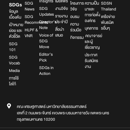
Insights
เผยแพร่
SDG
โครงการ
ความเป็น
SDSN
SDGs
SDG
งานวิจัย
News
วิจัย
มาและ
Thailand
ข้อมูล
Updates
การก่อตั้ง
รายงาน
SDG
อบรม
เครือข่าย
เบื้องต้น
องค์กร
Director’s
ประจำปี
Recomments
พันธมิต
ความ
เป้าหมาย
Note
บุคลากร
รอื่นๆ
สื่อนำ
HLPF &
ร่วมมือ
ย่อย และ
Voice of
เสนอ
VNR
คณาจารย์
ตัวชี้วัด
กิจกรรม
SDG
และผู้
SDG
Move
เชี่ยวชาญ
101
Editor’s
ประกาศ
SDG
Pick
รับสมัคร
Vocab
งาน
SDGs in
Media
Action
การใช้
โลโก้
คณะเศรษฐศาสตร์ มหาวิทยาลัยธรรมศาสตร์
เลขที่ 2 ถนนพระจันทร์ แขวงพระบรมมหาราชวัง เขตพระนคร
กรุงเทพมหานคร 10200