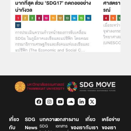
ศาสตราจารย์ก
มากที่สุด ส่วน ‘SDG17’ ถดถอยอย่าง
รณ์
น่ากังวล
เมื่อระหว่างวันท
จุฬาลงกรณ์มหาวิ
การประเมินความก้าวหน้าของการขับเคลื่อน
วิทยาศาสตร์และ
SDGs ในภูมิภาคเอเชียและแปซิฟิก โดยคณะ
(UNESCO) และค
กรรมาธิการเศรษฐกิจและสังคมแห่งเอเชียและ
แปซิฟิก (The Economic and Social C…
เกี่ยว
SDG
บทความ
เอกสาร
งาน
เกี่ยว
เครือข่าย
SDG
เอกสาร
กับ
News
ของเรา
กับเรา
ของเรา