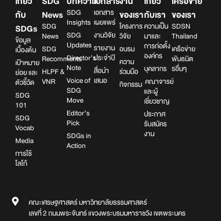
เกี่ยว
SDG
บทความ
เอกสาร
งาน
เกี่ยว
เครือข่าย
SDG
เอกสาร
กับ
News
ของเรา
กับเรา
ของเรา
Insights
เผยแพร่
SDG
โครงการ
ความเป็น
SDSN
SDGs
SDG
งานวิจัย
News
วิจัย
มาและ
Thailand
ข้อมูล
Updates
การก่อตั้ง
รายงาน
SDG
อบรม
เครือข่าย
เบื้องต้น
องค์กร
Director’s
ประจำปี
Recomments
พันธมิต
ความ
เป้าหมาย
Note
บุคลากร
รอื่นๆ
สื่อนำ
HLPF &
ร่วมมือ
ย่อย และ
Voice of
เสนอ
VNR
คณาจารย์
ตัวชี้วัด
กิจกรรม
SDG
และผู้
SDG
Move
เชี่ยวชาญ
101
Editor’s
ประกาศ
SDG
Pick
รับสมัคร
Vocab
งาน
SDGs in
Media
Action
การใช้
โลโก้
คณะเศรษฐศาสตร์ มหาวิทยาลัยธรรมศาสตร์
เลขที่ 2 ถนนพระจันทร์ แขวงพระบรมมหาราชวัง เขตพระนคร