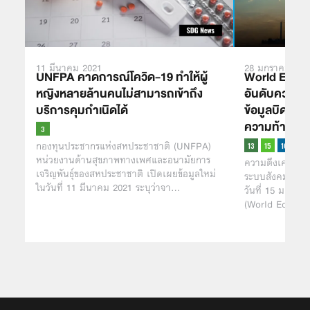
11 มีนาคม 2021
28 มกราคม 202
UNFPA คาดการณ์โควิด-19 ทำให้ผู้
World Econo
หญิงหลายล้านคนไม่สามารถเข้าถึง
อันดับความเส
บริการคุมกำเนิดได้
ข้อมูลบิดเบื
ความท้าทายห
กองทุนประชากรแห่งสหประชาชาติ (UNFPA)
หน่วยงานด้านสุขภาพทางเพศและอนามัยการ
ความตึงเครียดจ
เจริญพันธุ์ของสหประชาชาติ เปิดเผยข้อมูลใหม่
ระบบสังคมและเศ
ในวันที่ 11 มีนาคม 2021 ระบุว่าจา…
วันที่ 15 มกรา
(World Econom