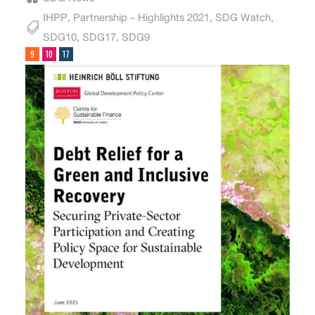
IHPP
,
Partnership - Highlights 2021
,
SDG Watch
,
SDG10
,
SDG17
,
SDG9