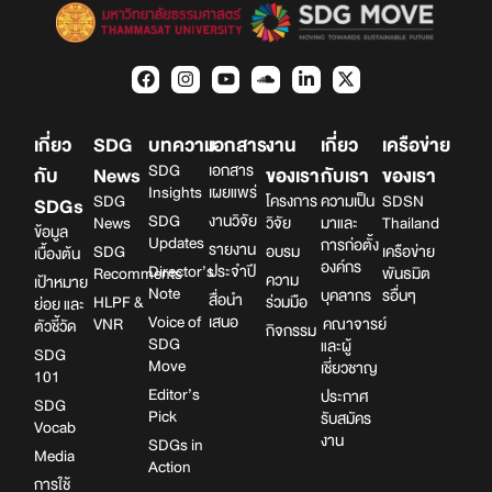
เกี่ยว
SDG
บทความ
เอกสาร
งาน
เกี่ยว
เครือข่าย
SDG
เอกสาร
กับ
News
ของเรา
กับเรา
ของเรา
Insights
เผยแพร่
SDG
โครงการ
ความเป็น
SDSN
SDGs
SDG
งานวิจัย
News
วิจัย
มาและ
Thailand
ข้อมูล
Updates
การก่อตั้ง
รายงาน
SDG
อบรม
เครือข่าย
เบื้องต้น
องค์กร
Director’s
ประจำปี
Recomments
พันธมิต
ความ
เป้าหมาย
Note
บุคลากร
รอื่นๆ
สื่อนำ
HLPF &
ร่วมมือ
ย่อย และ
Voice of
เสนอ
VNR
คณาจารย์
ตัวชี้วัด
กิจกรรม
SDG
และผู้
SDG
Move
เชี่ยวชาญ
101
Editor’s
ประกาศ
SDG
Pick
รับสมัคร
Vocab
งาน
SDGs in
Media
Action
การใช้