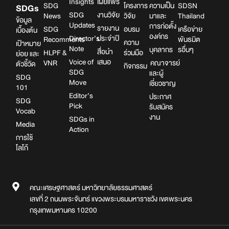
Insights
เผยแพร่
SDG
โครงการ
ความเป็น
SDSN
SDGs
SDG
งานวิจัย
News
วิจัย
มาและ
Thailand
ข้อมูล
Updates
การก่อตั้ง
รายงาน
SDG
อบรม
เครือข่าย
เบื้องต้น
องค์กร
Director’s
ประจำปี
Recomments
พันธมิต
ความ
เป้าหมาย
Note
บุคลากร
รอื่นๆ
สื่อนำ
HLPF &
ร่วมมือ
ย่อย และ
Voice of
เสนอ
VNR
คณาจารย์
ตัวชี้วัด
กิจกรรม
SDG
และผู้
SDG
Move
เชี่ยวชาญ
101
Editor’s
ประกาศ
SDG
Pick
รับสมัคร
Vocab
งาน
SDGs in
Media
Action
การใช้
โลโก้
คณะเศรษฐศาสตร์ มหาวิทยาลัยธรรมศาสตร์
เลขที่ 2 ถนนพระจันทร์ แขวงพระบรมมหาราชวัง เขตพระนคร
กรุงเทพมหานคร 10200