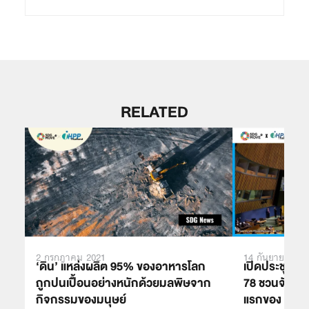
RELATED
2 กรกฎาคม 2021
14 กันยายน 202
‘ดิน’ แหล่งผลิต 95% ของอาหารโลก
เปิดประชุมสม
ถูกปนเปื้อนอย่างหนักด้วยมลพิษจาก
78 ชวนจับตา
กิจกรรมของมนุษย์
แรกของ SDG