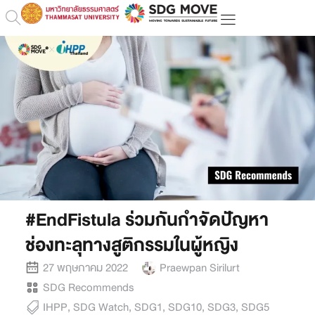
#EndFistula ร่วมกันกำจัดปัญหา
ช่องทะลุทางสูติกรรมในผู้หญิง
27 พฤษภาคม 2022
Praewpan Sirilurt
SDG Recommends
IHPP
,
SDG Watch
,
SDG1
,
SDG10
,
SDG3
,
SDG5