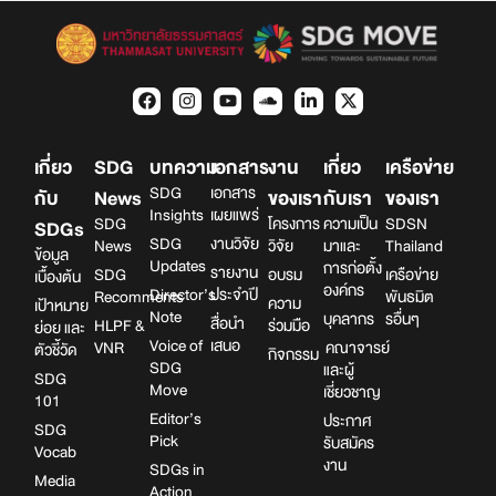
เกี่ยว
SDG
บทความ
เอกสาร
งาน
เกี่ยว
เครือข่าย
SDG
เอกสาร
กับ
News
ของเรา
กับเรา
ของเรา
Insights
เผยแพร่
SDG
โครงการ
ความเป็น
SDSN
SDGs
SDG
งานวิจัย
News
วิจัย
มาและ
Thailand
ข้อมูล
Updates
การก่อตั้ง
รายงาน
SDG
อบรม
เครือข่าย
เบื้องต้น
องค์กร
Director’s
ประจำปี
Recomments
พันธมิต
ความ
เป้าหมาย
Note
บุคลากร
รอื่นๆ
สื่อนำ
HLPF &
ร่วมมือ
ย่อย และ
Voice of
เสนอ
VNR
คณาจารย์
ตัวชี้วัด
กิจกรรม
SDG
และผู้
SDG
Move
เชี่ยวชาญ
101
Editor’s
ประกาศ
SDG
Pick
รับสมัคร
Vocab
งาน
SDGs in
Media
Action