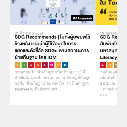
21 สิงหาคม 2021
19 ตุลาคม 2021
SDG Recommends | ไม่ทิ้งผู้อพยพไว้
SDG Recomm
ข้างหลัง เแนะนำผู้ใช้ข้อมูลในการ
สัมพันธ์ระหว
แยกแยะตัวชี้วัด SDGs ตามสถานะการ
มหาสมุทรมาก
ย้ายถิ่นฐาน โดย IOM
Literacy
การอพยพ โยกย้ายถิ่นฐานเป็นปรากฏการณ์ที่
พบกับคอลัมน์ 
เกิดขึ้นในสังคมโลกมาโดยตลอด ปรากฏทั้งในรูป
เพิ่มเติมคือปรั
การโยกย้านถิ่นฐานโดยสมัครใจ การย้ายถิ่นฐาน
SDGs กับการ ‘อ่
ของแรงงานเพื่อประกอบอา…
ในทุกแง่มุม
อ่าน