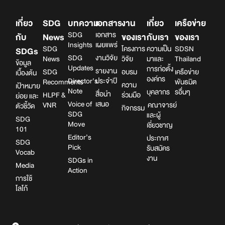
เกี่ยว
SDG
บทความ
เอกสาร
งาน
เกี่ยว
เครือข่าย
SDG
เอกสาร
กับ
News
ของเรา
กับเรา
ของเรา
Insights
เผยแพร่
SDG
โครงการ
ความเป็น
SDSN
SDGs
SDG
งานวิจัย
News
วิจัย
มาและ
Thailand
ข้อมูล
Updates
การก่อตั้ง
รายงาน
SDG
อบรม
เครือข่าย
เบื้องต้น
องค์กร
Director’s
ประจำปี
Recomments
พันธมิต
ความ
เป้าหมาย
Note
บุคลากร
รอื่นๆ
สื่อนำ
HLPF &
ร่วมมือ
ย่อย และ
Voice of
เสนอ
VNR
คณาจารย์
ตัวชี้วัด
กิจกรรม
SDG
และผู้
SDG
Move
เชี่ยวชาญ
101
Editor’s
ประกาศ
SDG
Pick
รับสมัคร
Vocab
งาน
SDGs in
Media
Action
การใช้
โลโก้