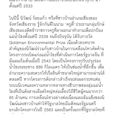
ตั้งแต่ปี 2533
ในปีนี้
นิวัฒน์ ร้อยแก้ว หรือที่ชาวบ้านอำเภอเชียงของ
จังหวัดเชียงราย รู้จักกันดีในนาม
‘ครูตี๋’ ประธานกลุ่มรักษ์
เชียงของ อดีตข้าราชการครูที่ลาออกมาทำงานเพื่อปกป้อง
แม่น้ำโขงตั้งแต่ปี 2539 จนถึงปัจจุบัน ได้รับรางวัล
Goldman Environmental Prize เนื่องด้วยบทบาท
สำคัญของนิวัฒน์ร่วมกับชาวบ้านในการเคลื่อนไหวคัดค้าน
โครงการระเบิดแก่งแม่น้ำโขงที่ดำเนินการโดยรัฐบาลจีน ที่
มีแผนเริ่มต้นเมื่อปี 2543 โดยเป็นโครงการปรับปรุงร่อง
น้ำโขงระยะทาง 886 กิโลเมตร ให้เป็นช่องน้ำที่ลึกขึ้น เพื่อ
อำนวยความสะดวกให้เรือสินค้าขนาดใหญ่สามารถผ่านได้
ตลอดปี หากโครงการดังกล่าวสำเร็จจะส่งผลกระทบต่อ
ระบบนิเวศและความหลากหลายทางชีวภาพของลุ่มแม่น้ำ
โขงที่เป็นดังสายเลือดใหญ่หล่อเลี้ยงวิถีชีวิตผู้คนมากกว่า
65 ล้านคน การเคลื่อนไหวอย่างต่อเนื่องและเข้มแข็งของนิ
วัฒน์และชาวบ้านทำให้รัฐบาลไทยมีมติคณะรัฐมนตรี
ยกเลิกโครงการในปี 2563 และเป็นครั้งแรกที่รัฐบาลไทยที่