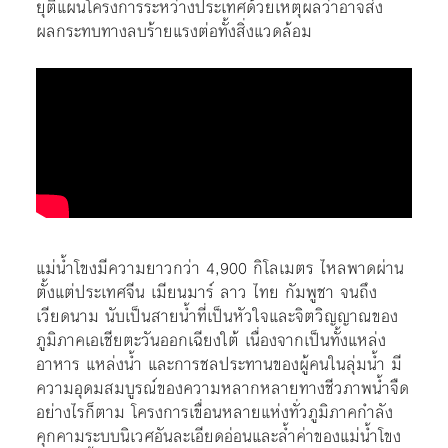
ยุติแผนโครงการระหว่างประเทศด้วยเหตุผลว่าอาจส่ง
ผลกระทบทางลบร้ายแรงต่อทั้งสิ่งแวดล้อม
แม่น้ำโขงมีความยาวกว่า 4,900 กิโลเมตร ไหลพาดผ่าน
ตั้งแต่ประเทศจีน เมียนมาร์ ลาว ไทย กัมพูชา จนถึง
เวียดนาม นับเป็นสายน้ำที่เป็นหัวใจและจิตวิญญาณของ
ภูมิภาคเอเชียตะวันออกเฉียงใต้ เนื่องจากเป็นทั้งแหล่ง
อาหาร แหล่งน้ำ และการชลประทานของผู้คนในลุ่มน้ำ มี
ความอุดมสมบูรณ์ของความหลากหลายทางชีวภาพน้ำจืด
อย่างไรก็ตาม โครงการเขื่อนหลายแห่งทั่วภูมิภาคกำลัง
คุกคามระบบนิเวศอันละเอียดอ่อนและล้ำค่าของแม่น้ำโขง