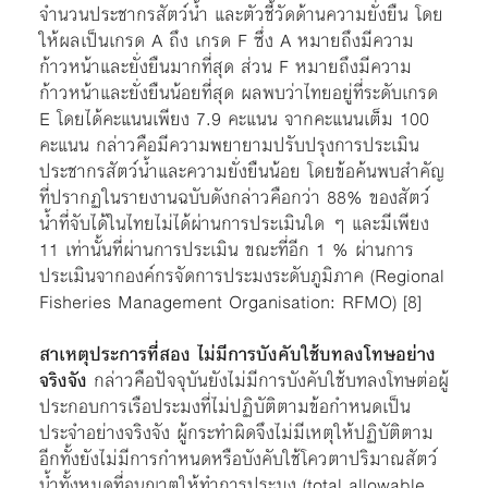
จำนวนประชากรสัตว์น้ำ และตัวชี้วัดด้านความยั่งยืน โดย
ให้ผลเป็นเกรด A ถึง เกรด F ซึ่ง A หมายถึงมีความ
ก้าวหน้าและยั่งยืนมากที่สุด ส่วน F หมายถึงมีความ
ก้าวหน้าและยั่งยืนน้อยที่สุด ผลพบว่าไทยอยู่ที่ระดับเกรด
E โดยได้คะแนนเพียง 7.9 คะแนน จากคะแนนเต็ม 100
คะแนน กล่าวคือมีความพยายามปรับปรุงการประเมิน
ประชากรสัตว์น้ำและความยั่งยืนน้อย โดยข้อค้นพบสำคัญ
ที่ปรากฏในรายงานฉบับดังกล่าวคือกว่า 88% ของสัตว์
น้ำที่จับได้ในไทยไม่ได้ผ่านการประเมินใด ๆ และมีเพียง
11 เท่านั้นที่ผ่านการประเมิน ขณะที่อีก 1 % ผ่านการ
ประเมินจากองค์กรจัดการประมงระดับภูมิภาค (Regional
Fisheries Management Organisation: RFMO) [8]
สาเหตุประการที่สอง ไม่มีการบังคับใช้บทลงโทษอย่าง
จริงจัง
กล่าวคือปัจจุบันยังไม่มีการบังคับใช้บทลงโทษต่อผู้
ประกอบการเรือประมงที่ไม่ปฏิบัติตามข้อกำหนดเป็น
ประจำอย่างจริงจัง ผู้กระทำผิดจึงไม่มีเหตุให้ปฏิบัติตาม
อีกทั้งยังไม่มีการกำหนดหรือบังคับใช้โควตาปริมาณสัตว์
น้ำทั้งหมดที่อนุญาตให้ทำการประมง (total allowable