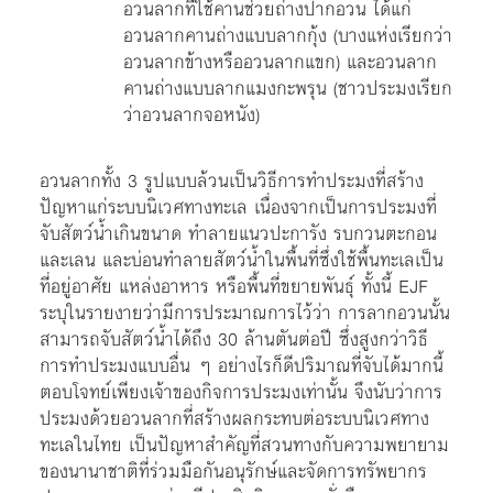
อวนลากที่ใช้คานช่วยถ่างปากอวน ได้แก่
อวนลากคานถ่างแบบลากกุ้ง (บางแห่งเรียกว่า
อวนลากข้างหรืออวนลากแขก) และอวนลาก
คานถ่างแบบลากแมงกะพรุน (ชาวประมงเรียก
ว่าอวนลากจอหนัง)
อวนลากทั้ง 3 รูปแบบล้วนเป็นวิธีการทำประมงที่สร้าง
ปัญหาแก่ระบบนิเวศทางทะเล เนื่องจากเป็นการประมงที่
จับสัตว์น้ำเกินขนาด ทำลายแนวปะการัง รบกวนตะกอน
และเลน และบ่อนทำลายสัตว์น้ำในพื้นที่ซึ่งใช้พื้นทะเลเป็น
ที่อยู่อาศัย แหล่งอาหาร หรือพื้นที่ขยายพันธุ์ ทั้งนี้ EJF
ระบุในรายงายว่ามีการประมาณการไว้ว่า การลากอวนนั้น
สามารถจับสัตว์น้ำได้ถึง 30 ล้านตันต่อปี ซึ่งสูงกว่าวิธี
การทำประมงแบบอื่น ๆ อย่างไรก็ดีปริมาณที่จับได้มากนี้
ตอบโจทย์เพียงเจ้าของกิจการประมงเท่านั้น จึงนับว่าการ
ประมงด้วยอวนลากที่สร้างผลกระทบต่อระบบนิเวศทาง
ทะเลในไทย เป็นปัญหาสำคัญที่สวนทางกับความพยายาม
ของนานาชาติที่ร่วมมือกันอนุรักษ์และจัดการทรัพยากร