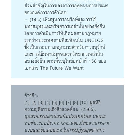
ส่วนสำคัญในการเจรจาการอุดหนุนการประมง
ขององค์การการค้าโลก
– (14.c) เพิ่มพูนการอนุรักษ์และการใช้
มหาสมุทรและทรัพยากรเหล่านั้นอย่างยั่งยืน
โดยการดำเนินการให้เกิดผลตามกฎหมาย
ระหว่างประเทศตามที่สะท้อนใน UNCLOS
ซึ่งเป็นกรอบทางกฎหมายสำหรับการอนุรักษ์
และการใช้มหาสมุทรและทรัพยากรเหล่านั้น
อย่างยั่งยืน ตามที่ระบุในย่อหน้าที่ 158 ของ
เอกสาร The Future We Want
อ้างอิง:
[1] [2] [3] [4] [5] [6] [7] [8] [10] มูลนิธิ
ความยุติธรรมเชิงสิ่งแวดล้อม. (2565).
อุตสาหกรรมอวนลากในประเทศไทย ผลกระ
ทบต่อระบบนิเวศทางทะเลของไทยจากการลาก
อวนและข้อเสนอแนะในการปฏิรูปอุตสาหกร