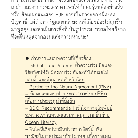
เปล่า และอาหารทะเลราคาแพงให้กับคนรุ่นหลังอย่างนั้น
หรือ ข้อเสนอแนะของ EJF อาจเป็นทางออกหนึ่งของ
ปัญหานี้ แต่ถ้าภาครัฐและหน่วยงานที่เกี่ยวข้องไม่ลุกขึ้น
มาพูดคุยและดำเนินการสิ่งที่เป็นรูปธรรม “ทะเลไทยก็ยาก
ที่จะดิ้นหลุดจากอวนแห่งความหายนะ”
● อ่านข่าวและบทความที่เกี่ยวข้อง
–
Global Tuna Alliance ย้ำความร่วมมือและ
วิสัยทัศน์ที่รับผิดชอบร่วมกันจะทำให้ทะเลไม่
บอบช้ำและมีทูน่าพอสำหรับโลก
–
Parties to the Nauru Agreement (PNA)
– ข้อตกลงของแปดประเทศเกาะในแปซิฟิก
เพื่อการประมงทูน่าที่ยั่งยืน
–
SDG Recommends | เข้าใจความสัมพันธ์
ระหว่างเรากับทะเลและมหาสมุทรมากขึ้นผ่าน
Ocean Literacy
–
อินโดนีเซียประเมินประชากรสัตว์น้ำเชิง
พาณิชย์ในเขตประมงทั่วประเทศ เพื่อวางแผน