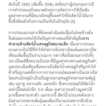
ตันในปี 2562 (เพิ่มขึ้น 30%) สะท้อนว่าผู้ประกอบการมี
การทำประมงเกินขนาดด้วยความคิดว่าการใช้เรือเชิง
อุตสาหกรรมที่มีขนาดใหญ่ขึ้นจะทำให้จับสัตว์น้ำได้มาก
ขึ้นซึ่งขัดแย้งกับความเป็นจริงในปัจจุบัน [5]
การประมงอวนลากที่ยังคงดำเนินต่อเนื่องในไทยข้างต้น
จึงส่งผลกระทบให้เกิดปัญหาทางทะเลที่สำคัญคือ
การ
ทำลายล้างสัตว์น้ำเศรษฐกิจขนาดเล็ก
เนื่องจากประมง
อวนลากเป็นวิธีที่ทำให้เกิดการจับปลาเป็ดแท้และปลาเป็ด
เทียมเพิ่มขึ้นเป็นจำนวนมาก กล่าวคือเรืออวนลากจับทั้ง
ปลาเป็ดแท้ซึ่งหมายถึงปลาที่มีมูลค่าทางทางเศรษฐกิจต่ำ
และปลาเป็ดเทียมซึ่งหมายถึงสัตว์น้ำเศรษฐกิจที่ถูกทำให้
ช้ำหรือถูกบดขยี้จากการการลากจนโดนลดค่าเป็นปลาเป็ด
โดยส่วนใหญ่มักเป็นเป็นลูกปลาเศรษฐกิจหลายสายพันธุ์
เช่น ปลาทู ปลากะตัก และหมึก ซึ่งหากปล่อยให้สัตว์น้ำ
เหล่านี้โตต่อไปอีก 3-6 เดือน จะสามารถสร้างมูลค่าได้
มากขึ้นหลายเท่าตัว นอกจากนี้ สัตว์น้ำประเภทดังกล่าว
ยังสามารถขยายพันธุ์และเพิ่มปริมาณประชากรอีกด้วย