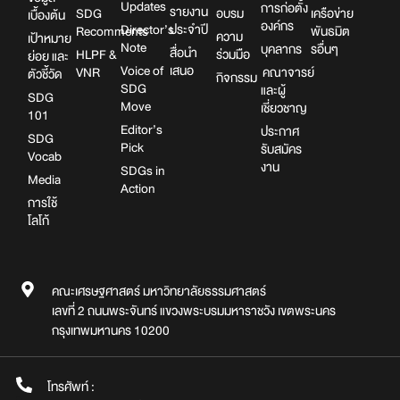
Updates
การก่อตั้ง
รายงาน
SDG
อบรม
เครือข่าย
เบื้องต้น
องค์กร
Director’s
ประจำปี
Recomments
พันธมิต
ความ
เป้าหมาย
Note
บุคลากร
รอื่นๆ
สื่อนำ
HLPF &
ร่วมมือ
ย่อย และ
Voice of
เสนอ
VNR
คณาจารย์
ตัวชี้วัด
กิจกรรม
SDG
และผู้
SDG
Move
เชี่ยวชาญ
101
Editor’s
ประกาศ
SDG
Pick
รับสมัคร
Vocab
งาน
SDGs in
Media
Action
การใช้
โลโก้
คณะเศรษฐศาสตร์ มหาวิทยาลัยธรรมศาสตร์
เลขที่ 2 ถนนพระจันทร์ แขวงพระบรมมหาราชวัง เขตพระนคร
กรุงเทพมหานคร 10200
โทรศัพท์ :