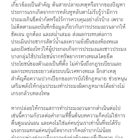
เกี่ยวข้องเป็นสำคัญ ต้นสายปลายเหตุหรือรากของปัญหา
ประการแรกเกิดจากการหลับหูหลับตาไม่รับรู้ว่ามีการ
ประมงเกินขีดจำกัดหรือไร้การควบคุมอย่างไรบ้าง เพราะ
ไม่ติดตามและบันทึกข้อมูลเกี่ยวกับการประมงอวนลากให้
ชัดเจน ถูกต้อง และสม่ำเสมอ ส่งผลกระทบต่อการ
ประเมินประชากรสัตว์น้ำและความยั่งยืนของท้องทะเล
และเปิดช่องโหว่ให้ผู้ประกอบกิจการประมงและชาวประมง
บางกลุ่มใช้ประโยชน์จากทรัพยากรทางทะเลโดยยึด
ประโยชน์ของตัวเองเป็นที่ตั้ง ไม่คำนึงถึงกฎระเบียบและ
ผลกระทบระยะยาวต่อระบบนิเวศทางทะเล อีกสาเหตุ
สำคัญคือความปวกเปียกของการบังใช้กฎหมาย ช่วยหนุน
เสริมพลังให้กลุ่มประมงทำประมงผิดกฎหมายได้อย่างไม่
เกรงกลัวบทลงโทษ
หากปล่อยให้กระแสการทำประมงอวนลากดำเนินต่อไป
เช่นนี้ความกังวลต่อคำถามที่ขึ้นต้นบทความก็คงไม่ใช่การ
ตื่นตูมแน่นอน และคงไม่ใช่แค่คนรุ่นเราเท่านั้นที่จะได้รับ
แรงกระแทกแต่คนรุ่นถัดจากเราก็คงลำบากไม่น้อย
คำถามพ่วงต่อมาคือเราจะส่งต่อท้องทะเลที่เสียหาย ว่าง