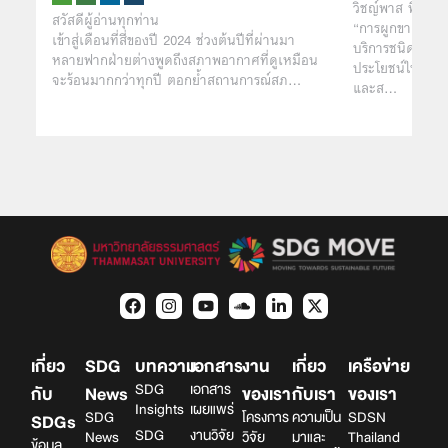
วิชญ์พาส พิมพ์อ
สวัสดีผู้อ่านทุกท่าน
“การผูกขาดตลาด”
เข้าสู่เดือนที่สี่ของปี 2024 ช่วงต้นปีที่ผ่านมา
บริการชนิดใด ย่
หลายฟากฝ่ายต่างพูดถึงสภาพอากาศที่ดูเหมือน
ประโยชน์ในด้านร
จะร้อนมากกว่าทุกปี ตอกย้ำสถานการณ์สภ…
และส…
เกี่ยว
SDG
บทความ
เอกสาร
งาน
เกี่ยว
เครือข่าย
SDG
เอกสาร
กับ
News
ของเรา
กับเรา
ของเรา
Insights
เผยแพร่
SDG
โครงการ
ความเป็น
SDSN
SDGs
SDG
งานวิจัย
News
วิจัย
มาและ
Thailand
ข้อมูล