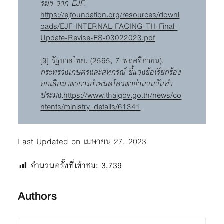
รมฯ จาก EJF.
https://ejfoundation.org/resources/downl
oads/EJF-INTERNAL-FACING-TH-Final-
Update-Revise-ES-03022023.pdf
[9] รัฐบาลไทย. (2565, 7 พฤศจิกายน).
กระทรวงเกษตรและสหกรณ์ ชี้แจงข้อเรียกร้อง
ยกเลิกมาตรการกำหนดโควตาจำนวนวันทำ
ประมง.
https://www.thaigov.go.th/news/co
ntents/ministry_details/61341
Last Updated on เมษายน 27, 2023
จำนวนครั้งที่เข้าชม:
3,739
Authors