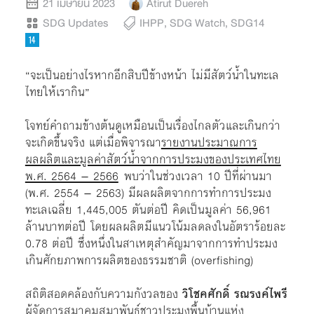
21 เมษายน 2023
Atirut Duereh
SDG Updates
IHPP
,
SDG Watch
,
SDG14
“จะเป็นอย่างไรหากอีกสิบปีข้างหน้า ไม่มีสัตว์น้ำในทะเล
ไทยให้เรากิน”
โจทย์คำถามข้างต้นดูเหมือนเป็นเรื่องไกลตัวและเกินกว่า
จะเกิดขึ้นจริง แต่เมื่อพิจารณา
รายงานประมาณการ
ผลผลิตและมูลค่าสัตว์น้ำจากการประมงของประเทศไทย
พ.ศ. 2564 – 2566
พบว่าในช่วงเวลา 10 ปีที่ผ่านมา
(พ.ศ. 2554 – 2563) มีผลผลิตจากการทำการประมง
ทะเลเฉลี่ย 1,445,005 ตันต่อปี คิดเป็นมูลค่า 56,961
ล้านบาทต่อปี โดยผลผลิตมีแนวโน้มลดลงในอัตราร้อยละ
0.78 ต่อปี ซึ่งหนึ่งในสาเหตุสำคัญมาจากการทำประมง
เกินศักยภาพการผลิตของธรรมชาติ (overfishing)
สถิติสอดคล้องกับความกังวลของ
วิโชคศักดิ์ รณรงค์ไพรี
ผู้จัดการสมาคมสมาพันธ์ชาวประมงพื้นบ้านแห่ง