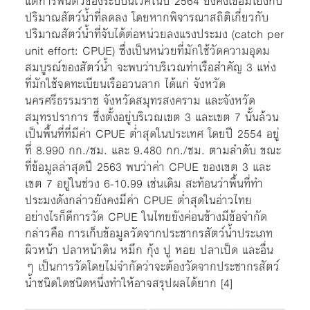
แต่การฟื้นตัวของระบบนิเวศในปี 2564 ยังคงเชื่อมโยงกับ
ปริมาณสัตว์น้ำที่ลดลง โดยหากพิจารณาสถิติเกี่ยวกับ
ปริมาณสัตว์น้ำที่จับได้ต่อหน่วยลงแรงประมง (catch per
unit effort: CPUE) ซึ่งเป็นหน่วยที่มักใช้วัดความอุดม
สมบูรณ์ของสัตว์น้ำ จะพบว่าบริเวณท่าเรือสำคัญ 3 แห่ง
ที่มักใช้จดทะเบียนเรืออวนลาก ได้แก่ จังหวัด
นครศรีธรรมราช จังหวัดสมุทรสงคราม และจังหวัด
สมุทรปราการ ซึ่งตั้งอยู่บริเวณเขต 3 และเขต 7 นั้นล้วน
เป็นพื้นที่ที่มีค่า CPUE ต่ำสุดในประเทศ โดยปี 2554 อยู่
ที่ 8.990 กก./ชม. และ 9.480 กก./ชม. ตามลำดับ ขณะ
ที่ข้อมูลล่าสุดปี 2563 พบว่าค่า CPUE ของเขต 3 และ
เขต 7 อยู่ในช่วง 6-10.99 เช่นเดิม สะท้อนว่าพื้นที่ทำ
ประมงดังกล่าวยังคงมีค่า CPUE ต่ำสุดในอ่าวไทย
อย่างไรก็ดีการวัด CPUE ในไทยยังค่อนข้างมีข้อจำกัด
กล่าวคือ การเก็บข้อมูลวัดจากประชากรสัตว์น้ำประเภท
ผิวหน้า ปลาหน้าดิน หมึก กุ้ง ปู หอย ปลาเป็ด และอื่น
ๆ เป็นการวัดโดยไม่จำกัดว่าจะต้องวัดจากประชากรสัตว์
น้ำชนิดใดชนิดหนึ่งทำให้อาจสรุปผลได้ยาก [4]