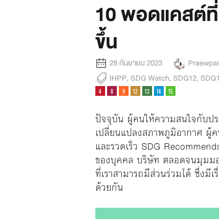
10 พอดแคสต์ที่จ
ขึ้น
28 กันยายน 2023
Praewpan 
IHPP
,
SDG Watch
,
SDG12
,
SDG1
ปัจจุบัน ผู้คนให้ความสนใจกับปร
เปลี่ยนแปลงสภาพภูมิอากาศ ผู้คน
และรวดเร็ว SDG Recommends พาส
ของบุคคล บริษัท ตลอดจนมุมมองท
ที่เราสามารถมีส่วนร่วมได้ ซึ่งมี
ด้วยกัน